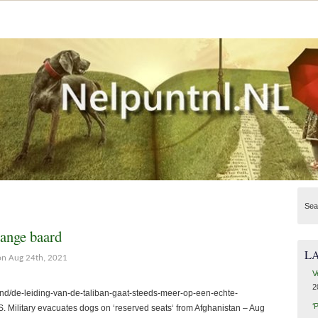
'
Sea
ange baard
L
n Aug 24th, 2021
V
2
d/de-leiding-van-de-taliban-gaat-steeds-meer-op-een-echte-
‘
S. Military evacuates dogs on ‘reserved seats‘ from Afghanistan – Aug