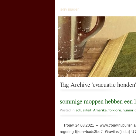
jerry mager
Tag Archive 'evacuatie honden
sommige moppen hebben een l
Posted in
actualiteit
,
Amerika
,
folklore
,
humor
o
Trouw, 24.08.2021 – www.trouw.nl/buitenlan
regering-lijken~badc3bef/ Gravitas [India]: U.