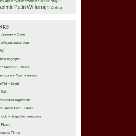
tiek analist
verdienmodellen
verkiezingen
Willemijn
adimir Putin
Zohra
INKS
l Jazeera – Qatar
na-lisa.nl zusterblog
BC
hina dagelijks
e Standaard – België
emocracy Now! – nieuws
eTijd – België
l País
rankfurter Allgemeine
erusalem Post – Israel
nack – Belgische nieuwssite
e Figaro
oscow Times