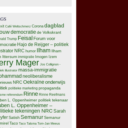
AGS
dagblad
xit
Corona
Café Weltschmerz
rouw
democratie
de Volkskrant
Feisal
Forum voor
nald Trump
Hajo de Reijger – politiek
mocratie
Ilham
lustrator NRC
Ilham
humor
n Ittersum
Imogen Izem
immigratie
erry Mager
Jos Collignon -
massa-immigratie
tiek illustrator
ohammad
neoliberalisme
Oekraïne
onderwijs
NRC
pnieuws
itiek
propaganda
politieke marketing
Rinne
isme
referendum
Rinne Reefmans
ben L. Oppenheimer politiek tekenaar
ben L. Oppenheimer –
litieke tekeningen NRC
Sarah
Semanur
yfer
Semanur
Satish
mirel
Taco
Taco Talsma
Tom-Jan Meeus