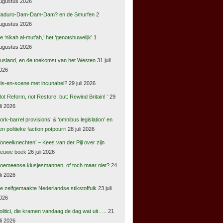
ugustus 2026
aduro-Dam-Dam-Dam? en de Smurfen
2
ugustus 2026
e ‘nikah al-mut’ah,’ het ‘genotshuwelijk’
1
ugustus 2026
usland, en de toekomst van het Westen
31 juli
026
is-en-scene met incunabel?
29 juli 2026
Not Reform, not Restore, but: Rewind Britain! ‘
29
uli 2026
pork-barrel provisions’ & ‘omnibus legislation’ en
en politieke faction potpourri
28 juli 2026
Toneelknechten’ – Kees van der Pijl over zijn
ieuwe boek
26 juli 2026
oemeense klusjesmannen, of toch maar niet?
24
uli 2026
e zelfgemaakte Nederlandse stikstoffuik
23 juli
026
olitici, die kramen vandaag de dag wat uit…..
21
uli 2026