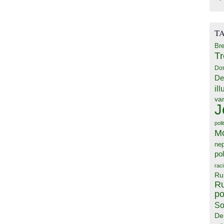
T
Bre
T
Do
De
il
va
J
poli
M
ne
pol
rac
Ru
Ru
po
So
De