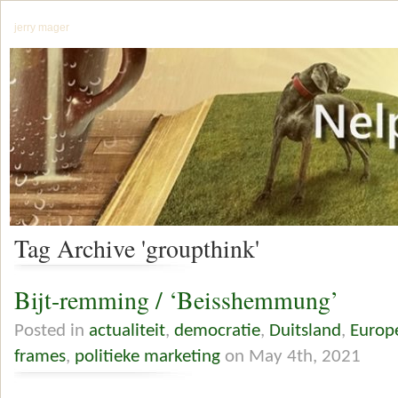
jerry mager
Tag Archive 'groupthink'
Bijt-remming / ‘Beisshemmung’
Posted in
actualiteit
,
democratie
,
Duitsland
,
Europ
frames
,
politieke marketing
on May 4th, 2021