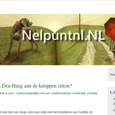
Sea
in Den Haag aan de knoppen zitten?
L
tiek & pers
,
maatschappelijke moraal
,
neoliberalisme
,
onderwijs
,
politiek
V
2
‘
 wat dat ook moge zijn) een vete met het ministerie van Justitie en