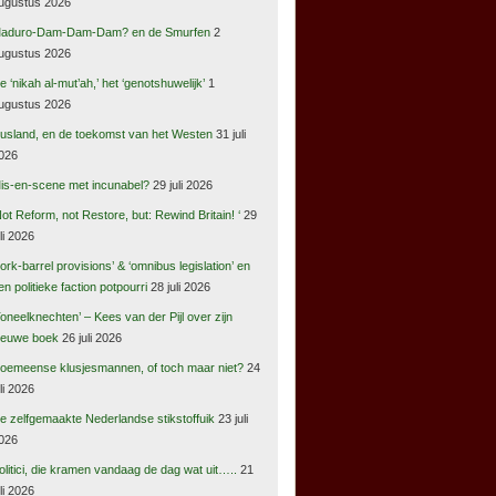
ugustus 2026
aduro-Dam-Dam-Dam? en de Smurfen
2
ugustus 2026
e ‘nikah al-mut’ah,’ het ‘genotshuwelijk’
1
ugustus 2026
usland, en de toekomst van het Westen
31 juli
026
is-en-scene met incunabel?
29 juli 2026
Not Reform, not Restore, but: Rewind Britain! ‘
29
uli 2026
pork-barrel provisions’ & ‘omnibus legislation’ en
en politieke faction potpourri
28 juli 2026
Toneelknechten’ – Kees van der Pijl over zijn
ieuwe boek
26 juli 2026
oemeense klusjesmannen, of toch maar niet?
24
uli 2026
e zelfgemaakte Nederlandse stikstoffuik
23 juli
026
olitici, die kramen vandaag de dag wat uit…..
21
uli 2026