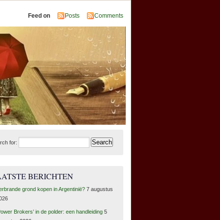
Feed on
Posts
Comments
rch for:
AATSTE BERICHTEN
erbrande grond kopen in Argentinië?
7 augustus
026
Power Brokers’ in de polder: een handleiding
5