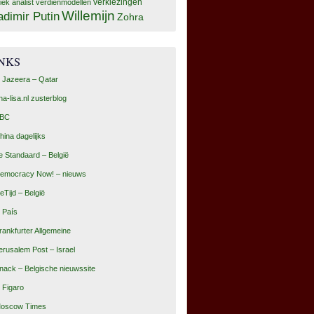
tiek analist
verdienmodellen
verkiezingen
Willemijn
adimir Putin
Zohra
INKS
l Jazeera – Qatar
na-lisa.nl zusterblog
BC
hina dagelijks
e Standaard – België
emocracy Now! – nieuws
eTijd – België
l País
rankfurter Allgemeine
erusalem Post – Israel
nack – Belgische nieuwssite
e Figaro
oscow Times