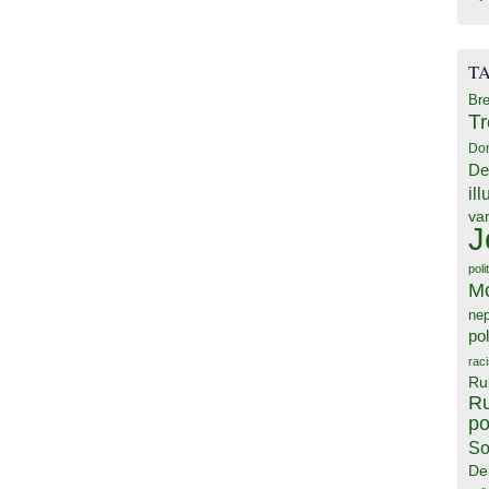
T
Bre
T
Do
De
il
va
J
poli
M
ne
pol
rac
Ru
Ru
po
So
De