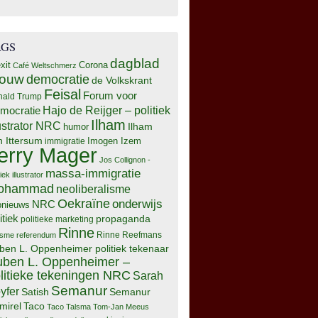
AGS
dagblad
xit
Corona
Café Weltschmerz
rouw
democratie
de Volkskrant
Feisal
Forum voor
nald Trump
Hajo de Reijger – politiek
mocratie
Ilham
lustrator NRC
Ilham
humor
n Ittersum
Imogen Izem
immigratie
erry Mager
Jos Collignon -
massa-immigratie
tiek illustrator
ohammad
neoliberalisme
Oekraïne
onderwijs
NRC
pnieuws
itiek
propaganda
politieke marketing
Rinne
isme
referendum
Rinne Reefmans
ben L. Oppenheimer politiek tekenaar
ben L. Oppenheimer –
litieke tekeningen NRC
Sarah
Semanur
yfer
Semanur
Satish
mirel
Taco
Taco Talsma
Tom-Jan Meeus