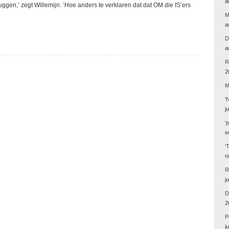
a
uggen,’ zegt Willemijn. ‘Hoe anders te verklaren dat dat OM die IS’ers
M
a
D
a
R
2
M
‘
j
‘
e
‘
n
R
j
D
2
P
j