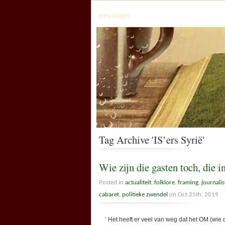
jerry mager
Tag Archive 'IS’ers Syrië'
Wie zijn die gasten toch, die 
Posted in
actualiteit
,
folklore
,
framing
,
journalis
cabaret
,
politieke zwendel
on Oct 25th, 2019
‘ Het heeft er veel van weg dat het OM (wie of