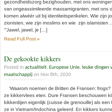
gezondheidszorg bezighouden, met ons woningen-t
van ongeassimileerde massamigranten, met ons o
komen alwéér uit bij identiteitsperikelen. Wie zijn 
zionisten, wie zijn moslims en wie zijn islamisten …
‘”Jawel, jawel, je […]
Read Full Post »
De gekookte kikkers
Posted in
actualiteit
,
Europese Unie
,
leuke dingen 
maatschappij
on Nov 8th, 2020
‘Waarom noemen de Britten de Fransen: frogs? W
ze kikkervlees eten. Dure Fransen beschouwen kikk
kikkerdijen eigenlijk (cuisse de grenouille) als een
ze in Vietnam/Indochina geleerd. En kikkers kunne