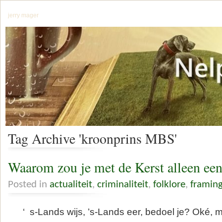
jerry mager
Tag Archive 'kroonprins MBS'
Waarom zou je met de Kerst alleen een
Posted in
actualiteit
,
criminaliteit
,
folklore
,
framin
‘ s-Lands wijs, ’s-Lands eer, bedoel je? Oké, 