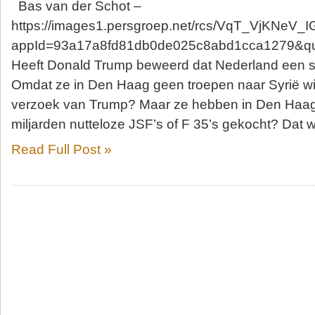
Bas van der Schot –
https://images1.persgroep.net/rcs/VqT_VjKNeV_
appId=93a17a8fd81db0de025c8abd1cca1279&qua
Heeft Donald Trump beweerd dat Nederland een sh
Omdat ze in Den Haag geen troepen naar Syrië wi
verzoek van Trump? Maar ze hebben in Den Haag
miljarden nutteloze JSF’s of F 35’s gekocht? Dat 
Read Full Post »