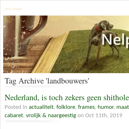
jerry mager
Tag Archive 'landbouwers'
Nederland, is toch zekers geen shithol
Posted in
actualiteit
,
folklore
,
frames
,
humor
,
maat
cabaret
,
vrolijk & naargeestig
on Oct 11th, 2019