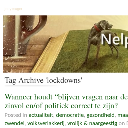
jerry mager
Tag Archive 'lockdowns'
Wanneer houdt “blijven vragen naar d
zinvol en/of politiek correct te zijn?
Posted in
actualiteit
,
democratie
,
gezondheid
,
maa
zwendel
,
volksverlakkerij
,
vrolijk & naargeestig
on 