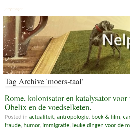
jerry mager
Tag Archive 'moers-taal'
Rome, kolonisator en katalysator voor 
Obelix en de voedselketen.
Posted in
actualiteit
,
antropologie
,
boek & film
,
ca
fraude
,
humor
,
immigratie
,
leuke dingen voor de 