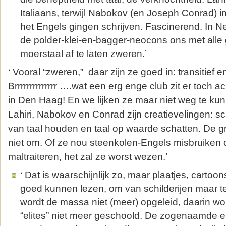
Italiaans, terwijl Nabokov (en Joseph Conrad) 
het Engels gingen schrijven. Fascinerend. In 
de polder-klei-en-bagger-neocons ons met alle
moerstaal af te laten zweren.’
‘ Vooral “zweren,” daar zijn ze goed in: transitief e
Brrrrrrrrrrrrrr ….wat een erg enge club zit er toch
in Den Haag! En we lijken ze maar niet weg te kun
Lahiri, Nabokov en Conrad zijn creatievelingen: sc
van taal houden en taal op waarde schatten. De g
niet om. Of ze nou steenkolen-Engels misbruiken 
maltraiteren, het zal ze worst wezen.’
‘ Dat is waarschijnlijk zo, maar plaatjes, cartoon
goed kunnen lezen, om van schilderijen maar t
wordt de massa niet (meer) opgeleid, daarin w
“elites” niet meer geschoold. De zogenaamde eli