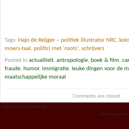
Tags:
Hajo de Reijger – politiek illustrator NRC
,
kolo
moers-taal
,
politici met 'roots'
,
schrijvers
Posted in
actualiteit
,
antropologie
,
boek & film
,
ca
fraude
,
humor
,
immigratie
,
leuke dingen voor de 
maatschappelijke moraal
Comments are closed.
© 2026 All Rights Reserved.
Copy Protected by
Te