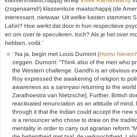
klassenmaatschappij) terwijl
Vivek Ramaswamy
va
(zogenaamd!) klassenloze maatschappij (de Amer
interessant, nietwaar. Uit welke kasten stamme
Lahiri? Hoe werkt dat door in hun respectieve ps
en om over te speculeren, toch? Als je het over moe
hebben,
voilá
.’
‘ Na ja, begin met Louis Dumont (
Homo hierarc
zeggen. Dumont: “Think also of the men who pro
the Western challenge. Gandhi is an obvious
Roy expressed the awakening of religion to polit
awareness as a
sannyasi
returning to the worl
Zarathoestra van Nietzsche]. Further, British do
reactivated renunciation as an attitude of mind,
through it that the Indian could accept the new 
is a renouncer who chose to draw on the traditi
mentality in order to carry out agrarian reform.”Mi
die beheptheid met taal, de verknochtheid. Lahir