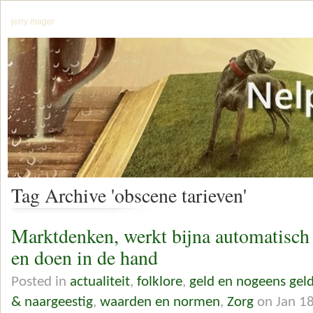
jerry mager
Tag Archive 'obscene tarieven'
Marktdenken, werkt bijna automatisch
en doen in de hand
Posted in
actualiteit
,
folklore
,
geld en nogeens gel
& naargeestig
,
waarden en normen
,
Zorg
on Jan 18