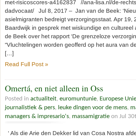
met-risicoscores-a4162837 //ana-lisa.nl/de-rechts
dadvocaat/ Jul 8, 2017 – Jan van de Beek: ‘Nie
asielmigranten bedreigt verzorgingsstaat. Apr 19,
Baardwijk in gesprek met wiskundige en cultureel
de Beek over het rapport ‘De grenzeloze verzorgin
“Vluchtelingen worden geofferd op het aura van 
[…]
Read Full Post »
Omertá, en niet alleen in Oss
Posted in
actualiteit
,
euromuntunie
,
Europese Uni
journalistiek & pers
,
leuke dingen voor de mens
,
ma
managers & impresario's
,
massamigratie
on Jul 30
‘ Als die Arie den Dekker lid van Cosa Nostra afd