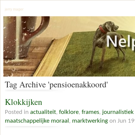
jerry mager
Tag Archive 'pensioenakkoord'
Klokkijken
Posted in
actualiteit
,
folklore
,
frames
,
journalistiek
maatschappelijke moraal
,
marktwerking
on Jun 19