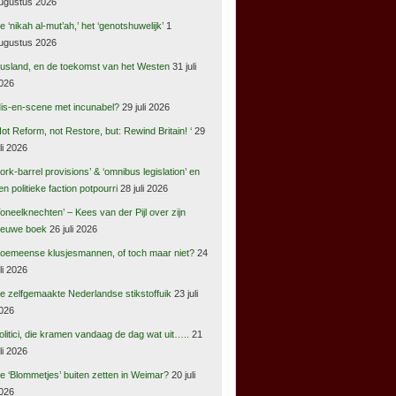
ugustus 2026
e ‘nikah al-mut’ah,’ het ‘genotshuwelijk’
1
ugustus 2026
usland, en de toekomst van het Westen
31 juli
026
is-en-scene met incunabel?
29 juli 2026
Not Reform, not Restore, but: Rewind Britain! ‘
29
uli 2026
pork-barrel provisions’ & ‘omnibus legislation’ en
en politieke faction potpourri
28 juli 2026
Toneelknechten’ – Kees van der Pijl over zijn
ieuwe boek
26 juli 2026
oemeense klusjesmannen, of toch maar niet?
24
uli 2026
e zelfgemaakte Nederlandse stikstoffuik
23 juli
026
olitici, die kramen vandaag de dag wat uit…..
21
uli 2026
e ‘Blommetjes’ buiten zetten in Weimar?
20 juli
026