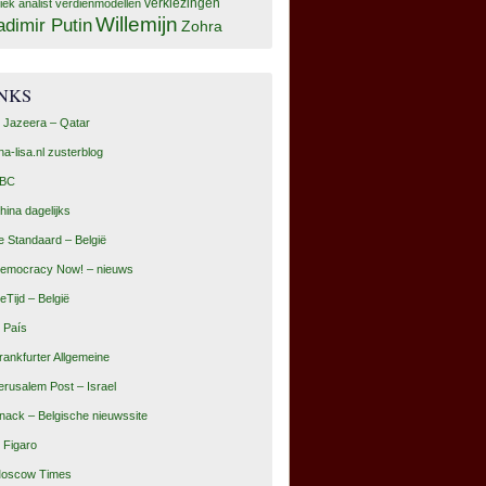
tiek analist
verdienmodellen
verkiezingen
Willemijn
adimir Putin
Zohra
INKS
l Jazeera – Qatar
na-lisa.nl zusterblog
BC
hina dagelijks
e Standaard – België
emocracy Now! – nieuws
eTijd – België
l País
rankfurter Allgemeine
erusalem Post – Israel
nack – Belgische nieuwssite
e Figaro
oscow Times