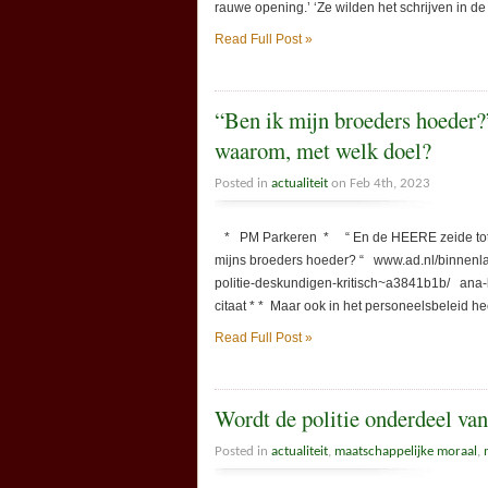
rauwe opening.’ ‘Ze wilden het schrijven in d
Read Full Post »
“Ben ik mijn broeders hoeder?
waarom, met welk doel?
Posted in
actualiteit
on Feb 4th, 2023
* PM Parkeren * “ En de HEERE zeide tot Kaïn
mijns broeders hoeder? “ www.ad.nl/binnenla
politie-deskundigen-kritisch~a3841b1b/ ana-lis
citaat * * Maar ook in het personeelsbeleid hee
Read Full Post »
Wordt de politie onderdeel va
Posted in
actualiteit
,
maatschappelijke moraal
,