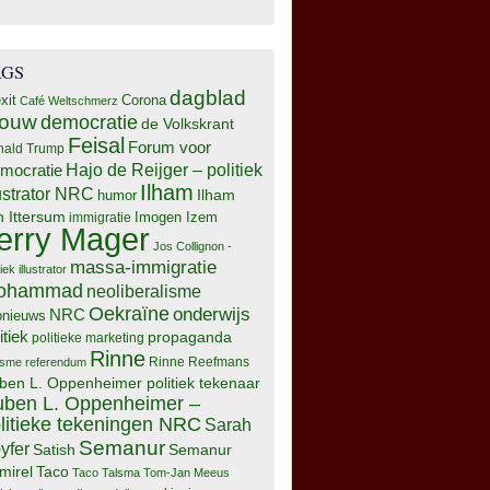
AGS
dagblad
xit
Corona
Café Weltschmerz
rouw
democratie
de Volkskrant
Feisal
Forum voor
nald Trump
Hajo de Reijger – politiek
mocratie
Ilham
lustrator NRC
Ilham
humor
n Ittersum
Imogen Izem
immigratie
erry Mager
Jos Collignon -
massa-immigratie
tiek illustrator
ohammad
neoliberalisme
Oekraïne
onderwijs
NRC
pnieuws
itiek
propaganda
politieke marketing
Rinne
isme
referendum
Rinne Reefmans
ben L. Oppenheimer politiek tekenaar
ben L. Oppenheimer –
litieke tekeningen NRC
Sarah
Semanur
yfer
Semanur
Satish
mirel
Taco
Taco Talsma
Tom-Jan Meeus