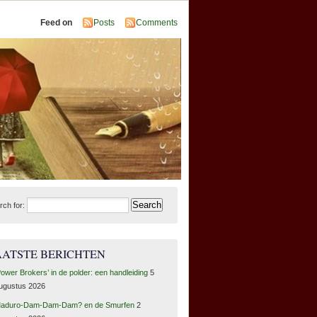
Feed on
Posts
Comments
rch for:
AATSTE BERICHTEN
Power Brokers’ in de polder: een handleiding
5
ugustus 2026
aduro-Dam-Dam-Dam? en de Smurfen
2