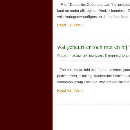
Fris: ‘ De politie. Onderdeel van “het probleem”
land en onder elk regime. Denk ik tenminste. De
volksvertegenwoordigers en die, op hun beurt
Read Full Post »
wat gebeurt er toch met en bij 
Posted in
actualiteit
,
managers & impresario's
,
‘The policeman told me, “I need to check you
police officer, is taking Humberside Police to c
campaign group Fair Cop, was previously told
Read Full Post »