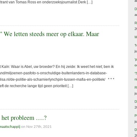
a
e trant van Tomas Ross en onderzoeksjournalist Derk […]
D
a
R
2
” We letten steeds meer op elkaar. Maar
M
‘
j
‘
e
: Waar is Abel, uw broeder? En hij zeide: Ik weet het niet; ben ik
nd/miljoenen-pasfoto-s-onschuldige-buitenlanders-in-database-
‘
a.nl/de-politie-als-scharnierlynchpin-tussen-mafia-en-politiek/ * * *
n
ft de recherche lange tijd geen prioriteit […]
R
j
D
2
n het probleem ….?
P
j
maatschappij
on Nov 27th, 2021
D
2