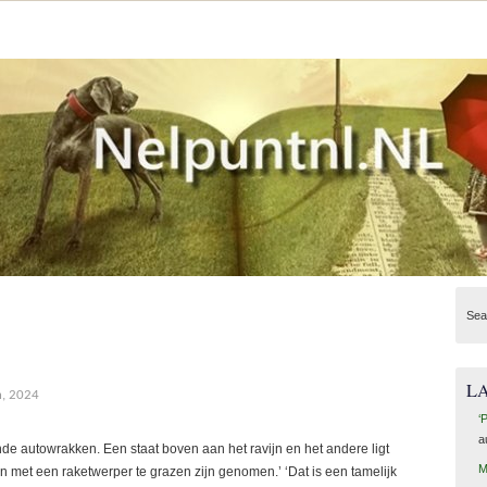
Sea
L
h, 2024
‘
a
de autowrakken. Een staat boven aan het ravijn en het andere ligt
M
n met een raketwerper te grazen zijn genomen.’ ‘Dat is een tamelijk