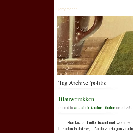
jerry mager
Tag Archive 'politie'
Blauwdrukken.
Posted in
actualiteit
,
faction - fiction
on Jul 26t
‘ Hun faction-thriller begint met twee roken
beneden in dat ravijn. Beide voertuigen zoude