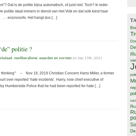
? Dat is de politie bijna automatisch, of juist niet. Toch? In ieder
 politie staat immers in dienst van Het Volk en dat volk kiest haar
, …. enzovoorts. Het hangt dus […]
T
Bre
T
Do
“de” politie ?
De
il
misdaad
,
neoliberalisme
,
waarden en normen
on Sep 13th, 2021
va
J
r thinking”‘ – Nov 19, 2019 Christian Concern Harry Miller, a former
poli
ourt over reported ‘hate incidents’. Harry, now chief executive of
M
 by Humberside Police that he had been reported for hate […]
ne
pol
rac
Ru
Ru
po
So
De