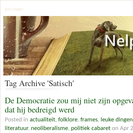
jerry mager
Tag Archive 'Satisch'
De Democratie zou mij niet zijn opgeva
dat hij bedreigd werd
Posted in
actualiteit
,
folklore
,
frames
,
leuke dinge
literatuur
,
neoliberalisme
,
politiek cabaret
on Apr 