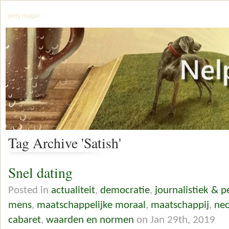
jerry mager
Tag Archive 'Satish'
Snel dating
Posted in
actualiteit
,
democratie
,
journalistiek & p
mens
,
maatschappelijke moraal
,
maatschappij
,
neo
cabaret
,
waarden en normen
on Jan 29th, 2019