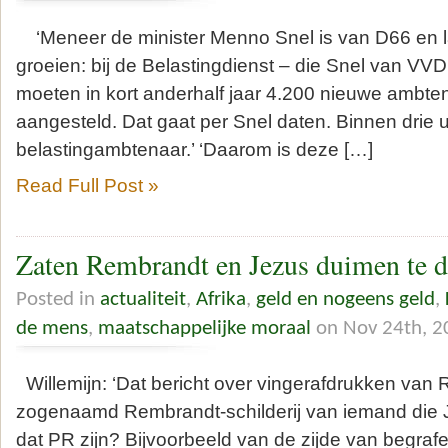
‘Meneer de minister Menno Snel is van D66 en la
groeien: bij de Belastingdienst – die Snel van VVD
moeten in kort anderhalf jaar 4.200 nieuwe ambt
aangesteld. Dat gaat per Snel daten. Binnen drie 
belastingambtenaar.’ ‘Daarom is deze […]
Read Full Post »
Zaten Rembrandt en Jezus duimen te d
Posted in
actualiteit
,
Afrika
,
geld en nogeens geld
,
de mens
,
maatschappelijke moraal
on Nov 24th, 2
Willemijn: ‘Dat bericht over vingerafdrukken van
zogenaamd Rembrandt-schilderij van iemand die 
dat PR zijn? Bijvoorbeeld van de zijde van begra