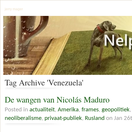
jerry mager
Tag Archive 'Venezuela'
De wangen van Nicolás Maduro
Posted in
actualiteit
,
Amerika
,
frames
,
geopolitiek
neoliberalisme
,
privaat-publiek
,
Rusland
on Jan 26