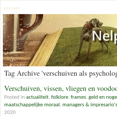
jerry mager
Tag Archive 'verschuiven als psycholo
Verschuiven, vissen, vliegen en voodo
Posted in
actualiteit
,
folklore
,
frames
,
geld en noge
maatschappelijke moraal
,
managers & impresario'
2020