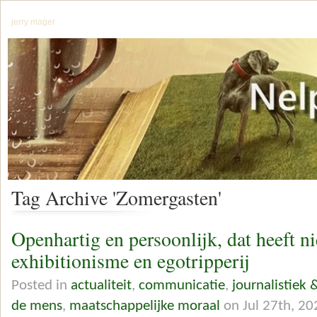
jerry mager
Tag Archive 'Zomergasten'
Openhartig en persoonlijk, dat heeft n
exhibitionisme en egotripperij
Posted in
actualiteit
,
communicatie
,
journalistiek 
de mens
,
maatschappelijke moraal
on Jul 27th, 20