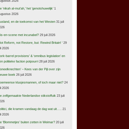
ugustus 2026
e ‘nikah al-mut’ah,’ het ‘genotshuwelijk’
1
ugustus 2026
usland, en de toekomst van het Westen
31 juli
026
is-en-scene met incunabel?
29 juli 2026
Not Reform, not Restore, but: Rewind Britain! ‘
29
uli 2026
pork-barrel provisions’ & ‘omnibus legislation’ en
en politieke faction potpourri
28 juli 2026
Toneelknechten’ – Kees van der Pijl over zijn
ieuwe boek
26 juli 2026
oemeense klusjesmannen, of toch maar niet?
24
uli 2026
e zelfgemaakte Nederlandse stikstoffuik
23 juli
026
olitici, die kramen vandaag de dag wat uit…..
21
uli 2026
e ‘Blommetjes’ buiten zetten in Weimar?
20 juli
026