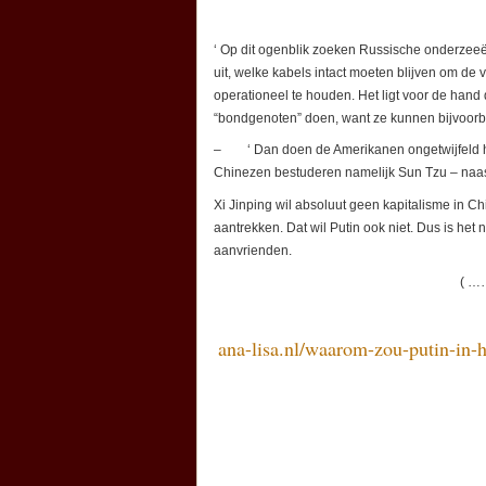
‘ Op dit ogenblik zoeken Russische onderzeeë
uit, welke kabels intact moeten blijven om de 
operationeel te houden. Het ligt voor de hand
“bondgenoten” doen, want ze kunnen bijvoorbee
– ‘ Dan doen de Amerikanen ongetwijfeld he
Chinezen bestuderen namelijk Sun Tzu – naas
Xi Jinping wil absoluut geen kapitalisme in C
aantrekken. Dat wil Putin ook niet. Dus is het n
aanvrienden.
( …
ana-lisa.nl/waarom-zou-putin-in