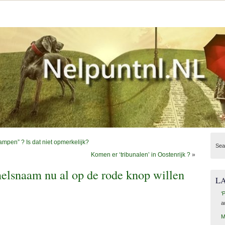
ampen” ? Is dat niet opmerkelijk?
Sea
Komen er ‘tribunalen’ in Oostenrijk ?
»
elsnaam nu al op de rode knop willen
L
‘
a
M