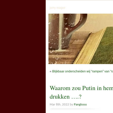
jerry mager
«
Blijkbaar onderscheiden wij “rampen” van “r
Waarom zou Putin in hem
drukken ….?
Mar 8th, 2022 by
Panglosss