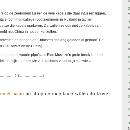
a
D
rs op de zeebodem tussen de vele kabels die daar intussen liggen,
a
vitale (communicatieve) voorzieningen in Rusland in tact en
R
 dat ze die kabels markeren. Dat zullen ze ook met de kabels van
2
ld niet China in het donker zetten.’
M
tzelfde en hebben de Chinezen dat lang geleden al gedaan. De
‘
t Clausewitz en de I Ching.
j
hina hebben, waarin pipo’s als Elon Musk zo’n grote broek kunnen
‘
iet moeilijk te raden wie zich (althans voorlopig) met wie zal
e
‘
n
………….. ) ( ………………. )
R
j
-hemelsnaam
-nu-al-op-de-rode-knop-willen-drukken/
D
2
P
j
D
2