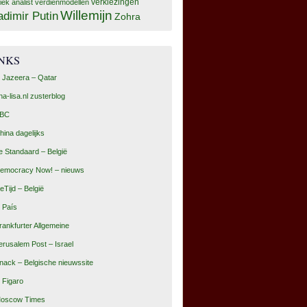
tiek analist
verdienmodellen
verkiezingen
Willemijn
adimir Putin
Zohra
INKS
l Jazeera – Qatar
na-lisa.nl zusterblog
BC
hina dagelijks
e Standaard – België
emocracy Now! – nieuws
eTijd – België
l País
rankfurter Allgemeine
erusalem Post – Israel
nack – Belgische nieuwssite
e Figaro
oscow Times