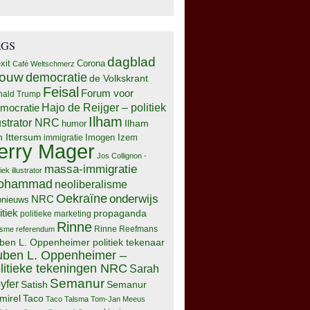
AGS
dagblad
xit
Corona
Café Weltschmerz
rouw
democratie
de Volkskrant
Feisal
Forum voor
nald Trump
Hajo de Reijger – politiek
mocratie
Ilham
lustrator NRC
Ilham
humor
n Ittersum
Imogen Izem
immigratie
erry Mager
Jos Collignon -
massa-immigratie
tiek illustrator
ohammad
neoliberalisme
Oekraïne
onderwijs
NRC
pnieuws
itiek
propaganda
politieke marketing
Rinne
isme
referendum
Rinne Reefmans
ben L. Oppenheimer politiek tekenaar
ben L. Oppenheimer –
litieke tekeningen NRC
Sarah
Semanur
yfer
Semanur
Satish
mirel
Taco
Taco Talsma
Tom-Jan Meeus