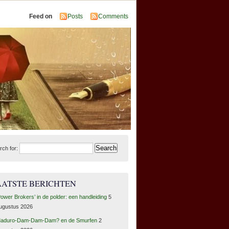
Feed on
Posts
Comments
rch for:
AATSTE BERICHTEN
Power Brokers’ in de polder: een handleiding
5
ugustus 2026
aduro-Dam-Dam-Dam? en de Smurfen
2