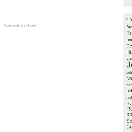
T
Comments are closed.
Bre
T
Do
De
il
va
J
poli
M
ne
pol
rac
Ru
Ru
po
So
De