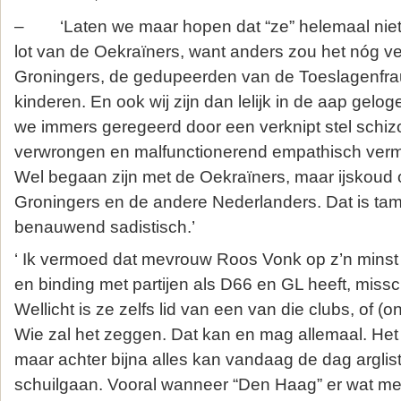
– ‘Laten we maar hopen dat “ze” helemaal niet 
lot van de Oekraïners, want anders zou het nóg vee
Groningers, de gedupeerden van de Toeslagenfra
kinderen. En ook wij zijn dan lelijk in de aap gel
we immers geregeerd door een verknipt stel schizo
verwrongen en malfunctionerend empathisch ve
Wel begaan zijn met de Oekraïners, maar ijskou
Groningers en de andere Nederlanders. Dat is tamel
benauwend sadistisch.’
‘ Ik vermoed dat mevrouw Roos Vonk op z’n minst
en binding met partijen als D66 en GL heeft, mis
Wellicht is ze zelfs lid van een van die clubs, of (o
Wie zal het zeggen. Dat kan en mag allemaal. Het hó
maar achter bijna alles kan vandaag de dag argli
schuilgaan. Vooral wanneer “Den Haag” er wat m