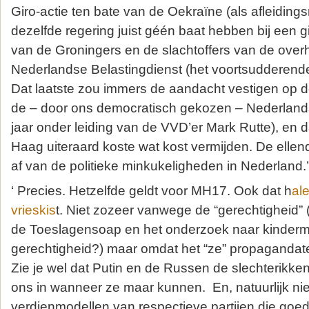
Giro-actie ten bate van de Oekraïne (als afleiding
dezelfde regering juist géén baat hebben bij een g
van de Groningers en de slachtoffers van de over
Nederlandse Belastingdienst (het voortsudderend
Dat laatste zou immers de aandacht vestigen op 
de – door ons democratisch gekozen – Nederlandse
jaar onder leiding van de VVD’er Mark Rutte), en da
Haag uiteraard koste wat kost vermijden. De ellend
af van de politieke minkukeligheden in Nederland.’
‘ Precies. Hetzelfde geldt voor MH17. Ook dat h
al
vrieskis
t. Niet zozeer vanwege de “gerechtigheid” 
de Toeslagensoap en het onderzoek naar kinder
gerechtigheid?) maar omdat het “ze” propagandat
Zie je wel dat Putin en de Russen de slechterikken 
ons in wanneer ze maar kunnen. En, natuurlijk nie
verdienmodellen van respectieve partijen die goed 