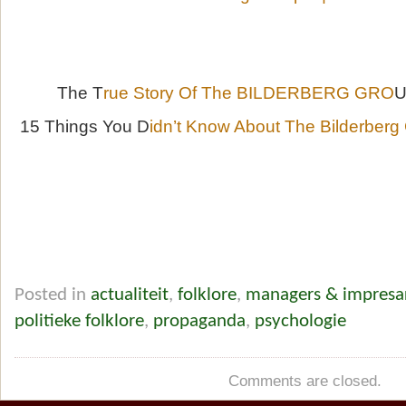
The T
rue Story Of The BILDERBERG GRO
U
15 Things You D
idn’t Know About The Bilderberg
Posted in
actualiteit
,
folklore
,
managers & impresar
politieke folklore
,
propaganda
,
psychologie
Comments are closed.