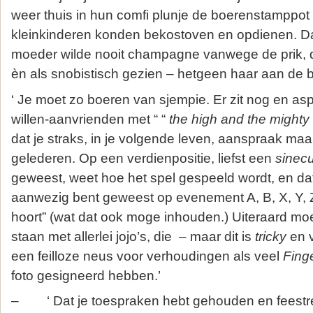
weer thuis in hun comfi plunje de boerenstamppot
kleinkinderen konden bekostoven en opdienen. Dá
moeder wilde nooit champagne vanwege de prik, d
èn als snobistisch gezien – hetgeen haar aan de 
‘ Je moet zo boeren van sjempie. Er zit nog en asp
willen-aanvrienden met “ “
the high and the mighty
dat je straks, in je volgende leven, aanspraak maa
gelederen. Op een verdienpositie, liefst een
sinec
geweest, weet hoe het spel gespeeld wordt, en dat 
aanwezig bent geweest op evenement A, B, X, Y, Z.
hoort” (wat dat ook moge inhouden.) Uiteraard moet 
staan met allerlei jojo’s, die – maar dit is
tricky
en v
een feilloze neus voor verhoudingen als veel
Fing
foto gesigneerd hebben.’
– ‘ Dat je toespraken hebt gehouden en feestr