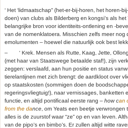
‘ Het ‘lidmaatschap” (het-er-bij-horen, het horen-bij-
doen) van clubs als Bilderberg en kongsi’s als het
belangrijke bron voor identiteits-ontlening en -bev
van de nomenklatoera. Misschien zelfs meer nog d
emolumenten – hoewel die natuurlijk ook best lekker
– ‘ Krek. Mensen als Rutte, Kaag, Jette, Ollon
(met haar van Staatswege betaalde staf!), zijn verk
zeggen: verslaafd, aan hun positie en status vanw
tierelantijnen met zich brengt: de aardkloot over vl
op staatskosten (sommigen doen de boodschappe
regeringsvliegtuig!), naar vernissages, banketten en 
functie, en altijd pontificaal eerste rang –
how c
an 
from the da
nce
, om Yeats een beetje verwrongen t
alles is de zuurstof waar “ze” op en van leven. Alt
van de pipo’s en bimbo’s. Er zullen altijd witte raven