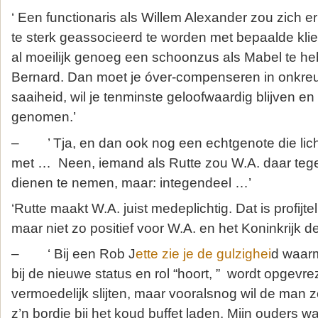
‘ Een functionaris als Willem Alexander zou zich 
te sterk geassocieerd te worden met bepaalde klie
al moeilijk genoeg een schoonzus als Mabel te he
Bernard. Dan moet je óver-compenseren in onkreu
saaiheid, wil je tenminste geloofwaardig blijven e
genomen.’
– ’ Tja, en dan ook nog een echtgenote die lich
met … Neen, iemand als Rutte zou W.A. daar teg
dienen te nemen, maar: integendeel …’
‘Rutte maakt W.A. juist medeplichtig. Dat is profijtel
maar niet zo positief voor W.A. en het Koninkrijk de
– ‘ Bij een Rob J
ette zie je de gulzighei
d waar
bij de nieuwe status en rol “hoort, ” wordt opgevre
vermoedelijk slijten, maar vooralsnog wil de man 
z’n bordje bij het koud buffet laden. Mijn ouders ware