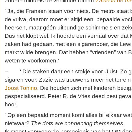
andere middels de verfilmde roman
Zazie in de me
‘ Ja, die Fransen staan voor niets. De metro staat
de vulva, daarom moet er altijd een bepaalde voc
heersen, maar géén uitbundige schimmels en ze
Dus het klopt wel. Ik hoorde een verhaal over dat 
zaken had gedaan, met een sigarenboer, die Lewi
markt wilde brengen. Dat hebben “vrienden” van Bil
weten te voorkomen.’
– ‘ Die staken daar een stokje voor. Juist. Zo ga
sigaren voor. Zazie was trouwens meer het terrei
Joost Tonino
. Die houden zich met kinderen bezig.
gespecialiseerd. Peter R. de Vries deed best gevaar
hoor.’
‘ Op een bepaald moment komt alles bij elkaar wat 
nietwaar?
The dots are connecting themselves
.
Ik moest vanwege de bemoeienis van het OM de