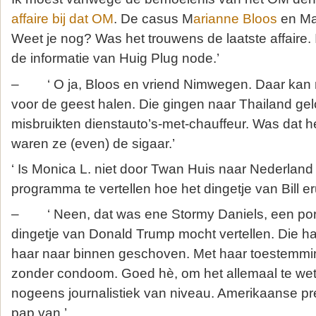
affaire bij dat OM
. De casus M
arianne Bloos
en Ma
Weet je nog? Was het trouwens de laatste affaire. I
de informatie van Huig Plug node.’
– ‘ O ja, Bloos en vriend Nimwegen. Daar kan m
voor de geest halen. Die gingen naar Thailand gelo
misbruikten dienstauto’s-met-chauffeur. Was dat he
waren ze (even) de sigaar.’
‘ Is Monica L. niet door Twan Huis naar Nederland 
programma te vertellen hoe het dingetje van Bill er
– ‘ Neen, dat was ene Stormy Daniels, een porn
dingetje van Donald Trump mocht vertellen. Die had 
haar naar binnen geschoven. Met haar toestemmi
zonder condoom. Goed hè, om het allemaal te wet
nogeens journalistiek van niveau. Amerikaanse pre
pap van.’