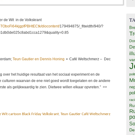
T
er de Wit in de Volkskrant
IBTOboFi64kjgpfPBHtECtk/diocontent/
179494875/_fitwidth/940/?
Bre
T
81db0de025c8abd1cca1279&quality=0.85
Do
De
il
sterdam;
Teun Gautier en Dennis Honing
• Café Weltschmerz – Dec
va
J
 over het huidige resultaat van het sociaal experiment en de
poli
M
ee culturen waarvan de ene niet goed wordt toegelaten en de andere
ne
te als gelijkwaardig te zien. Dietwee willen elkaar opvreten.” >>
pol
rac
Ru
Ru
e Wit cartoon Black Friday Volkskrant
,
Teun Gautier Café Weltschmerz
po
So
De