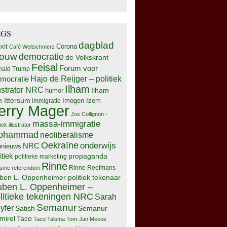
AGS
dagblad
xit
Corona
Café Weltschmerz
rouw
democratie
de Volkskrant
Feisal
Forum voor
nald Trump
Hajo de Reijger – politiek
mocratie
Ilham
lustrator NRC
Ilham
humor
n Ittersum
Imogen Izem
immigratie
erry Mager
Jos Collignon -
massa-immigratie
tiek illustrator
ohammad
neoliberalisme
Oekraïne
onderwijs
NRC
pnieuws
itiek
propaganda
politieke marketing
Rinne
isme
referendum
Rinne Reefmans
ben L. Oppenheimer politiek tekenaar
ben L. Oppenheimer –
litieke tekeningen NRC
Sarah
Semanur
yfer
Semanur
Satish
mirel
Taco
Taco Talsma
Tom-Jan Meeus