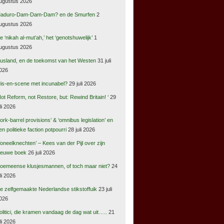
ugustus 2026
aduro-Dam-Dam-Dam? en de Smurfen
2
ugustus 2026
e ‘nikah al-mut’ah,’ het ‘genotshuwelijk’
1
ugustus 2026
usland, en de toekomst van het Westen
31 juli
026
is-en-scene met incunabel?
29 juli 2026
Not Reform, not Restore, but: Rewind Britain! ‘
29
uli 2026
pork-barrel provisions’ & ‘omnibus legislation’ en
en politieke faction potpourri
28 juli 2026
Toneelknechten’ – Kees van der Pijl over zijn
ieuwe boek
26 juli 2026
oemeense klusjesmannen, of toch maar niet?
24
uli 2026
e zelfgemaakte Nederlandse stikstoffuik
23 juli
026
olitici, die kramen vandaag de dag wat uit…..
21
uli 2026