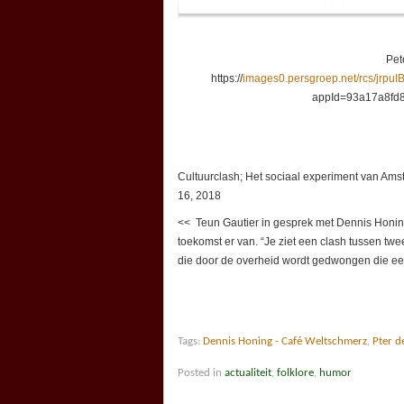
Pet
https://
images0.persgroep.net/rcs/jrpu
appId=93a17a8fd
Cultuurclash; Het sociaal experiment van Am
16, 2018
<< Teun Gautier in gesprek met Dennis Honing
toekomst er van. “Je ziet een clash tussen tw
die door de overheid wordt gedwongen die eers
Tags:
Dennis Honing - Café Weltschmerz
,
Pter d
Posted in
actualiteit
,
folklore
,
humor