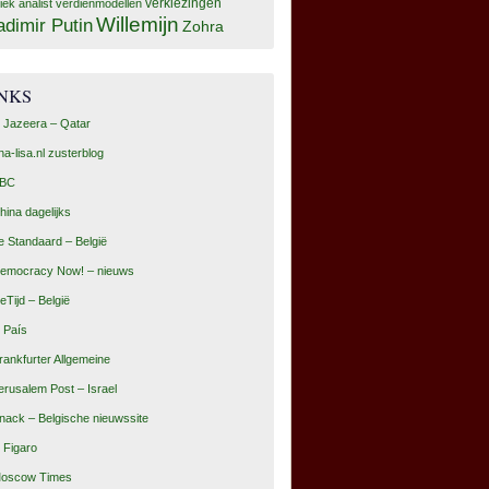
tiek analist
verdienmodellen
verkiezingen
Willemijn
adimir Putin
Zohra
INKS
l Jazeera – Qatar
na-lisa.nl zusterblog
BC
hina dagelijks
e Standaard – België
emocracy Now! – nieuws
eTijd – België
l País
rankfurter Allgemeine
erusalem Post – Israel
nack – Belgische nieuwssite
e Figaro
oscow Times