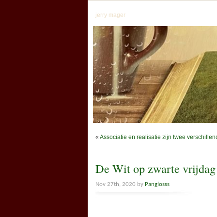
jerry mager
«
Associatie en realisatie zijn twee verschill
De Wit op zwarte vrijda
Nov 27th, 2020 by
Panglosss