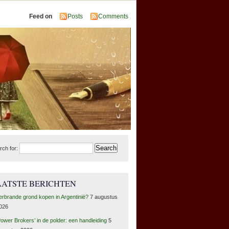
Feed on
Posts
Comments
rch for:
AATSTE BERICHTEN
erbrande grond kopen in Argentinië?
7 augustus
026
Power Brokers’ in de polder: een handleiding
5