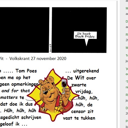
a
M
a
D
a
R
2
M
‘
j
‘
e
‘
n
R
j
D
2
P
j