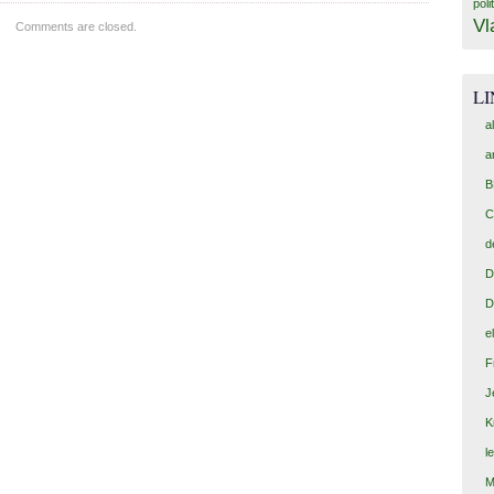
poli
Vl
Comments are closed.
L
a
a
B
C
d
D
D
e
F
J
K
l
M