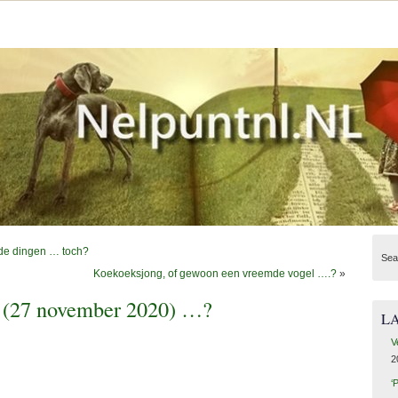
ende dingen … toch?
Sea
Koekoeksjong, of gewoon een vreemde vogel ….?
»
g (27 november 2020) …?
L
V
2
‘