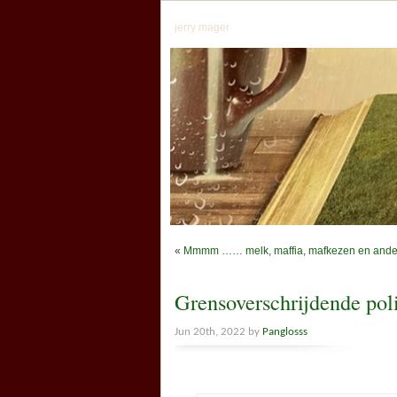
jerry mager
«
Mmmm …… melk, maffia, mafkezen en ander
Grensoverschrijdende po
Jun 20th, 2022 by
Panglosss