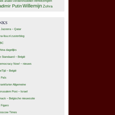
tiek analist
verdienmodellen
verkiezingen
Willemijn
adimir Putin
Zohra
INKS
l Jazeera – Qatar
na-lisa.nl zusterblog
BC
hina dagelijks
e Standaard – België
emocracy Now! – nieuws
eTijd – België
l País
rankfurter Allgemeine
erusalem Post – Israel
nack – Belgische nieuwssite
e Figaro
oscow Times