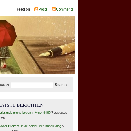
Feed on
Posts
Comments
rch for:
AATSTE BERICHTEN
erbrande grond kopen in Argentinië?
7 augustus
026
Power Brokers’ in de polder: een handleiding
5