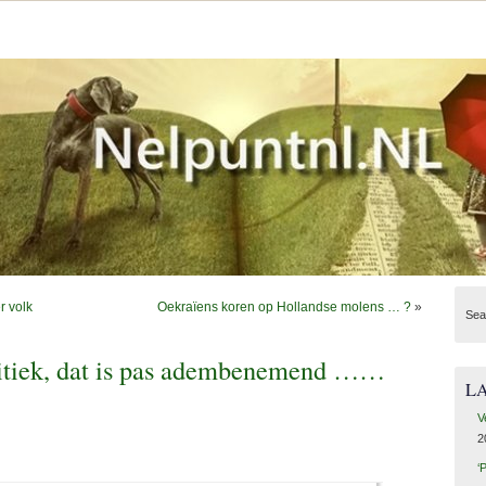
 volk
Oekraïens koren op Hollandse molens … ?
»
Sea
litiek, dat is pas adembenemend ……
L
V
2
‘