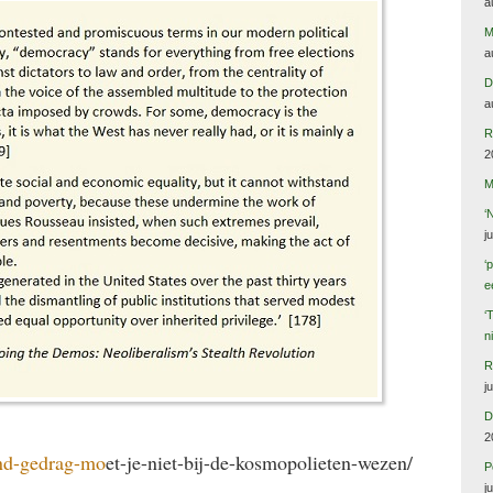
a
M
a
D
a
R
2
M
‘
j
‘
e
‘
n
R
j
D
2
end-gedrag-mo
et-je-niet-bij-de-kosmopolieten-wezen/
P
j