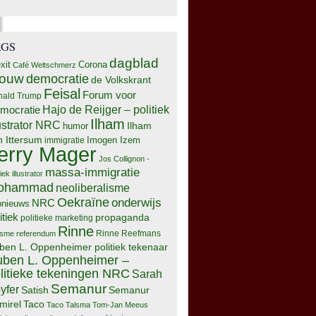
AGS
dagblad
xit
Corona
Café Weltschmerz
rouw
democratie
de Volkskrant
Feisal
Forum voor
nald Trump
Hajo de Reijger – politiek
mocratie
Ilham
lustrator NRC
Ilham
humor
n Ittersum
Imogen Izem
immigratie
erry Mager
Jos Collignon -
massa-immigratie
tiek illustrator
ohammad
neoliberalisme
Oekraïne
onderwijs
NRC
pnieuws
itiek
propaganda
politieke marketing
Rinne
isme
referendum
Rinne Reefmans
ben L. Oppenheimer politiek tekenaar
ben L. Oppenheimer –
litieke tekeningen NRC
Sarah
Semanur
yfer
Semanur
Satish
mirel
Taco
Taco Talsma
Tom-Jan Meeus