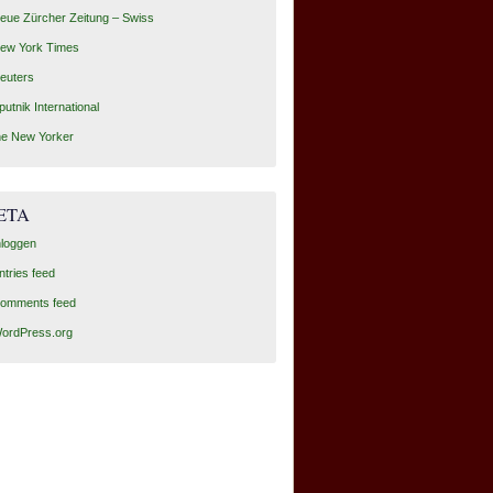
eue Zürcher Zeitung – Swiss
ew York Times
euters
putnik International
he New Yorker
ETA
nloggen
ntries feed
omments feed
ordPress.org