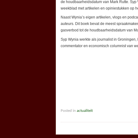
de houdbaarheidsdatum van Mark Rutte. Syp W
weekblad met artikelen en opiniestukken op he
Naast Wynia’s eigen artikelen, vlogs en podc
auteurs. Dit boek bevat de meest spraakmakend
gasverbod tot de houdbaarheidsdatum van Ma
Syp Wynia werkte als journalist in Groningen
commentator en economisch columnist van weekb
Posted in
actualiteit