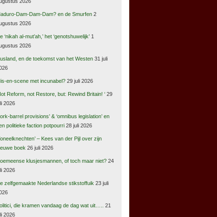
ugustus 2026
aduro-Dam-Dam-Dam? en de Smurfen
2
ugustus 2026
e ‘nikah al-mut’ah,’ het ‘genotshuwelijk’
1
ugustus 2026
usland, en de toekomst van het Westen
31 juli
026
is-en-scene met incunabel?
29 juli 2026
Not Reform, not Restore, but: Rewind Britain! ‘
29
uli 2026
pork-barrel provisions’ & ‘omnibus legislation’ en
en politieke faction potpourri
28 juli 2026
Toneelknechten’ – Kees van der Pijl over zijn
ieuwe boek
26 juli 2026
oemeense klusjesmannen, of toch maar niet?
24
uli 2026
e zelfgemaakte Nederlandse stikstoffuik
23 juli
026
olitici, die kramen vandaag de dag wat uit…..
21
uli 2026