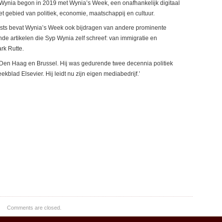
ynia begon in 2019 met Wynia’s Week, een onafhankelijk digitaal
t gebied van politiek, economie, maatschappij en cultuur.
asts bevat Wynia’s Week ook bijdragen van andere prominente
e artikelen die Syp Wynia zelf schreef: van immigratie en
rk Rutte.
, Den Haag en Brussel. Hij was gedurende twee decennia politiek
lad Elsevier. Hij leidt nu zijn eigen mediabedrijf.’
Comments are closed.