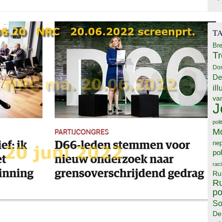
T
Bre
T
Do
De
il
va
J
poli
M
ne
pol
rac
Ru
Ru
po
So
De