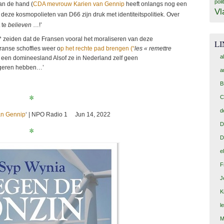
poli
aan de hand (
CDA mevrouw Karien van Gennip
heeft onlangs nog een
Vl
deze kosmopolieten van D66 zijn druk met identiteitspolitiek. Over
 te
believen
…!’
** zeiden dat de Fransen vooral het moraliseren van deze
L
ranse schoffies weer o
p het rechte pad brengen (“
les « remettre
a
jft een domineesland Alsof ze in Nederland zelf geen
ongeren hebben…’
a
B
*
C
d
an Gennip
‘ | NPO Radio 1 Jun 14, 2022
D
*
D
e
F
J
K
l
M