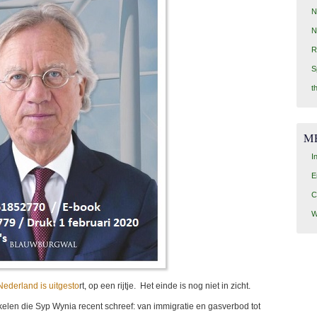
N
N
R
S
t
M
I
E
C
W
 Nederland is uitgesto
rt, op een rijtje. Het einde is nog niet in zicht.
elen die Syp Wynia recent schreef: van immigratie en gasverbod tot