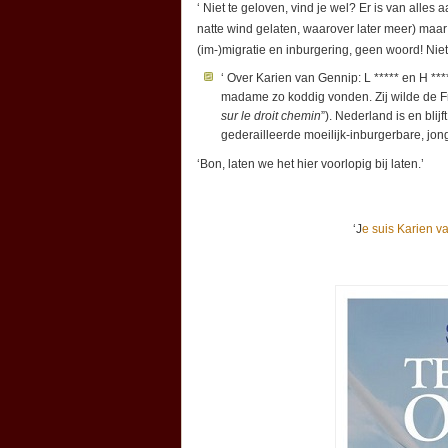
‘ Niet te geloven, vind je wel? Er is van alles 
natte wind gelaten, waarover later meer) maar 
(im-)migratie en inburgering, geen woord! Niet
‘ Over Karien van Gennip: L ***** en H **
madame zo koddig vonden. Zij wilde de F
sur le droit chemin
”). Nederland is en bli
gederailleerde moeilijk-inburgerbare, j
‘Bon, laten we het hier voorlopig bij laten.’
‘J
e suis Karien v