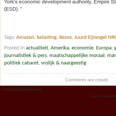
York’s economic development authority, Empire S
(ESD). ”
Tags:
Amazon
,
belasting
,
Bezos
,
Juurd Eijsvogel NR
Posted in
actualiteit
,
Amerika
,
economie
,
Europa
,
journalistiek & pers
,
maatschappelijke moraal
,
man
politiek cabaret
,
vrolijk & naargeestig
Comments are closed.
© 2026 All Rights Reserved.
Copy Protected by
Te