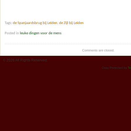
Tags:
de Spanjaardsbrug bij Leiden
,
de Zijl bij Leiden
Posted in
leuke dingen voor de mens
Comments are closed.
© 2026 All Rights Reserved.
Copy Protected by
Te