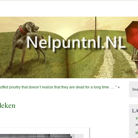
tuffed poultry that doesn’t realize that they are dead for a long time …. “
»
Sea
deken
L
‘
a
M