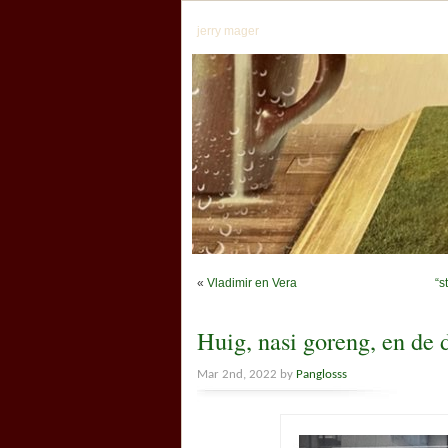
jerry mager
«
Vladimir en Vera
“s
Huig, nasi goreng, en de 
Mar 2nd, 2022 by
Panglosss