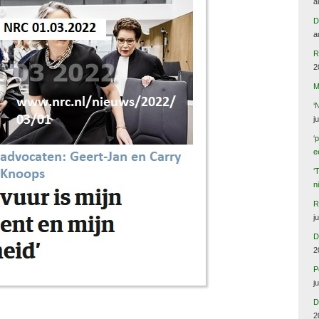
a
D
a
R
2
M
‘
j
‘
e
‘
n
R
j
D
2
P
j
D
2