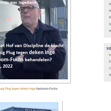
N
N
R
S
t
M
I
E
C
W
Huig Plug tegen deken Inge
Aardoom-Fuchs