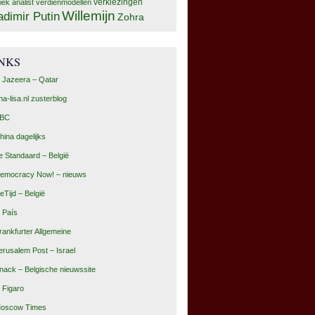
tiek analist
verdienmodellen
verkiezingen
Willemijn
adimir Putin
Zohra
INKS
l Jazeera – Qatar
na-lisa.nl zusterblog
BC
hina dagelijks
e Standaard – België
emocracy Now! – nieuws
eTijd – België
l País
rankfurter Allgemeine
erusalem Post – Israel
nack – Belgische nieuwssite
e Figaro
oscow Times