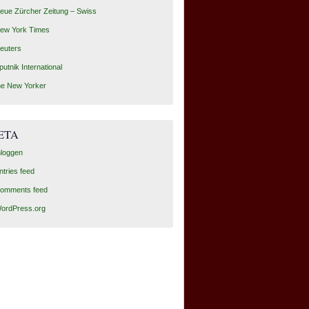
eue Zürcher Zeitung – Swiss
ew York Times
euters
putnik International
he New Yorker
ETA
nloggen
ntries feed
omments feed
ordPress.org