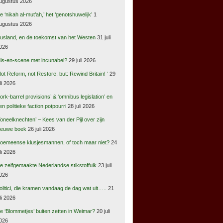
ugustus 2026
e ‘nikah al-mut’ah,’ het ‘genotshuwelijk’
1
ugustus 2026
usland, en de toekomst van het Westen
31 juli
026
is-en-scene met incunabel?
29 juli 2026
Not Reform, not Restore, but: Rewind Britain! ‘
29
uli 2026
pork-barrel provisions’ & ‘omnibus legislation’ en
en politieke faction potpourri
28 juli 2026
Toneelknechten’ – Kees van der Pijl over zijn
ieuwe boek
26 juli 2026
oemeense klusjesmannen, of toch maar niet?
24
uli 2026
e zelfgemaakte Nederlandse stikstoffuik
23 juli
026
olitici, die kramen vandaag de dag wat uit…..
21
uli 2026
e ‘Blommetjes’ buiten zetten in Weimar?
20 juli
026