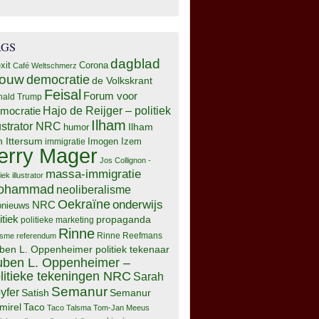
AGS
dagblad
xit
Corona
Café Weltschmerz
rouw
democratie
de Volkskrant
Feisal
Forum voor
nald Trump
Hajo de Reijger – politiek
mocratie
Ilham
lustrator NRC
Ilham
humor
n Ittersum
Imogen Izem
immigratie
erry Mager
Jos Collignon -
massa-immigratie
tiek illustrator
ohammad
neoliberalisme
Oekraïne
onderwijs
NRC
pnieuws
itiek
propaganda
politieke marketing
Rinne
isme
referendum
Rinne Reefmans
ben L. Oppenheimer politiek tekenaar
ben L. Oppenheimer –
litieke tekeningen NRC
Sarah
Semanur
yfer
Semanur
Satish
mirel
Taco
Taco Talsma
Tom-Jan Meeus