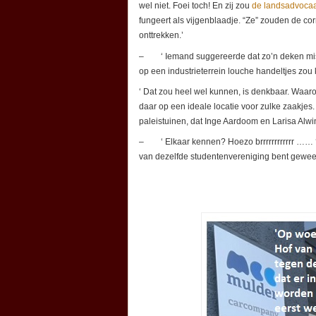
wel niet. Foei toch! En zij zou
de landsadvocaa
fungeert als vijgenblaadje. “Ze” zouden de corr
onttrekken.’
– ‘ Iemand suggereerde dat zo’n deken missc
op een industrieterrein louche handeltjes zou
‘ Dat zou heel wel kunnen, is denkbaar. Waar
daar op een ideale locatie voor zulke zaakjes
paleistuinen, dat Inge Aardoom en Larisa Alwi
– ‘ Elkaar kennen? Hoezo brrrrrrrrrrrr …… ? A
van dezelfde studentenvereniging bent geweest,