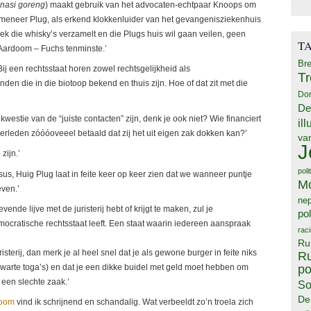
nasi goreng
) maakt gebruik van het advocaten-echtpaar Knoops om
l meneer Plug, als erkend klokkenluider van het gevangenisziekenhuis
k die whisky’s verzamelt en die Plugs huis wil gaan veilen, geen
T
Aardoom – Fuchs tenminste.’
Bre
j een rechtsstaat horen zowel rechtsgelijkheid als
T
enden die in die biotoop bekend en thuis zijn. Hoe of dat zit met die
Do
De
kwestie van de “juiste contacten” zijn, denk je ook niet? Wie financiert
il
rleden zóóóoveeel betaald dat zij het uit eigen zak dokken kan?’
va
J
ijn.’
poli
casus, Huig Plug laat in feite keer op keer zien dat we wanneer puntje
M
even.’
ne
de lijve met de juristerij hebt of krijgt te maken, zul je
pol
ocratische rechtsstaat leeft. Een staat waarin iedereen aanspraak
rac
Ru
isterij, dan merk je al heel snel dat je als gewone burger in feite niks
Ru
po
zwarte toga’s) en dat je een dikke buidel met geld moet hebben om
 een slechte zaak.’
So
De
doom
vind ik schrijnend en schandalig. Wat verbeeldt zo’n troela zich