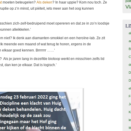
poli
t
moeten beteugelen?
Als deken
? In haar uppie? Kom nou toch. Ze
Vl
uptie op z’n minst, uit piëteit, iets meer aan het oog kunnen
hien zich-zelf-bedruipend moet opereren en dat ze in zo’n loodsje
L
 kunnen afwikkelen.’
a
om niet? Ik denk aan diamanten-smokkel en een heroïne-lab. Ze zit
a
. Ik meende een maand of wat terug te horen, ergens in de
B
n elkaar goed kennen. Brrrrrrr ……’
C
ls je jaren lang in dezelfde biotoop werkt en misschien zelfs lid
d
 dan ken je elkaar. Dat is logisch.’
D
D
e
F
J
K
l
M