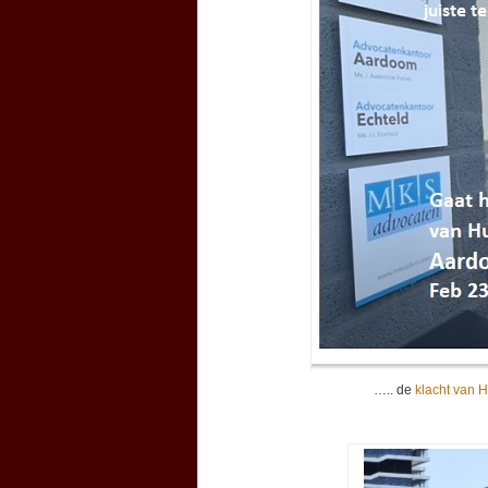
….. de
klacht van 