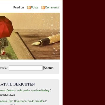
Feed on
Posts
Comments
rch for:
AATSTE BERICHTEN
Power Brokers’ in de polder: een handleiding
5
ugustus 2026
aduro-Dam-Dam-Dam? en de Smurfen
2