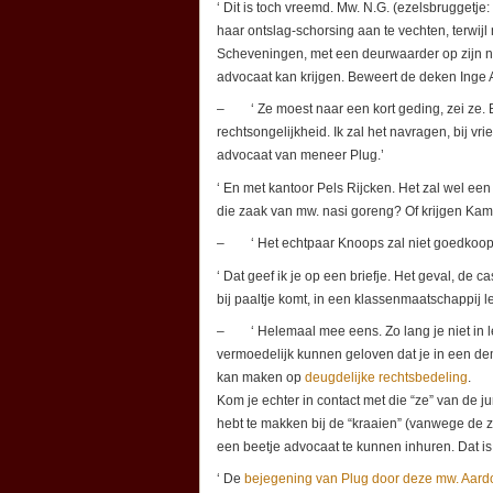
‘ Dit is toch vreemd. Mw. N.G. (ezelsbruggetje:
haar ontslag-schorsing aan te vechten, terwij
Scheveningen, met een deurwaarder op zijn ne
advocaat kan krijgen. Beweert de deken Inge 
– ‘ Ze moest naar een kort geding, zei ze. Bi
rechtsongelijkheid. Ik zal het navragen, bij vri
advocaat van meneer Plug.’
‘ En met kantoor Pels Rijcken. Het zal wel een 
die zaak van mw. nasi goreng? Of krijgen Kame
– ‘ Het echtpaar Knoops zal niet goedkoop z
‘ Dat geef ik je op een briefje. Het geval, de 
bij paaltje komt, in een klassenmaatschappij l
– ‘ Helemaal mee eens. Zo lang je niet in leven
vermoedelijk kunnen geloven dat je in een dem
kan maken op
deugdelijke rechtsbedeling
.
Kom je echter in contact met die “ze” van de jur
hebt te makken bij de “kraaien” (vanwege de 
een beetje advocaat te kunnen inhuren. Dat is
‘ De
bejegening van Plug door deze mw. Aar