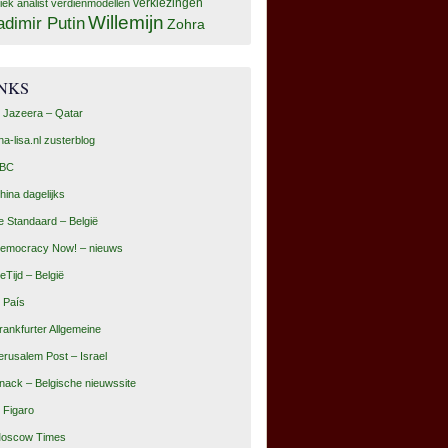
tiek analist
verdienmodellen
verkiezingen
Willemijn
adimir Putin
Zohra
INKS
l Jazeera – Qatar
na-lisa.nl zusterblog
BC
hina dagelijks
e Standaard – België
emocracy Now! – nieuws
eTijd – België
l País
rankfurter Allgemeine
erusalem Post – Israel
nack – Belgische nieuwssite
e Figaro
oscow Times