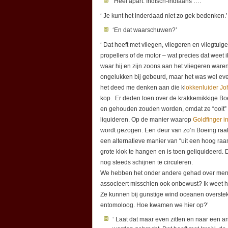
‘Heel apart: Indisch-Indiaans …. ‘
‘ Je kunt het inderdaad niet zo gek bedenken.’
‘En dat waarschuwen?’
‘ Dat heeft met vliegen, vliegeren en vliegtui
propellers of de motor – wat precies dat weet i
waar hij en zijn zoons aan het vliegeren waren
ongelukken bij gebeurd, maar het was wel even
het deed me denken aan die k
lokkenluider Jo
kop. Er deden toen over de krakkemikkige Boe
en gehouden zouden worden, omdat ze “ooit”
liquideren. Op de manier waarop
Goldfinger i
wordt gezogen. Een deur van zo’n Boeing raakt 
een alternatieve manier van “uit een hoog ra
grote klok te hangen en is toen geliquideerd.
nog steeds schijnen te circuleren.
We hebben het onder andere gehad over meneer
associeert misschien ook onbewust? Ik weet het
Ze kunnen bij gunstige wind oceanen overstek
entomoloog. Hoe kwamen we hier op?’
‘ Laat dat maar even zitten en naar een an