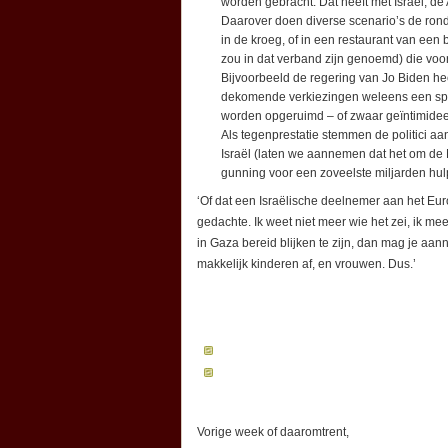
worden gebracht. Dat heeft met Israël, d
Daarover doen diverse scenario’s de ronde
in de kroeg, of in een restaurant van ee
zou in dat verband zijn genoemd) die voo
Bijvoorbeeld de regering van Jo Biden heef
dekomende verkiezingen weleens een spa
worden opgeruimd – of zwaar geïntimidee
Als tegenprestatie stemmen de politici a
Israël (laten we aannemen dat het om de M
gunning voor een zoveelste miljarden hu
‘Of dat een Israëlische deelnemer aan het Eu
gedachte. Ik weet niet meer wie het zei, ik mee
in Gaza bereid blijken te zijn, dan mag je aan
makkelijk kinderen af, en vrouwen. Dus.’
Vorige week of daaromtrent,