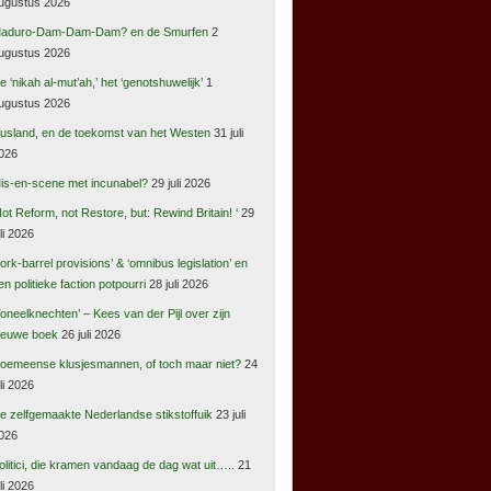
ugustus 2026
aduro-Dam-Dam-Dam? en de Smurfen
2
ugustus 2026
e ‘nikah al-mut’ah,’ het ‘genotshuwelijk’
1
ugustus 2026
usland, en de toekomst van het Westen
31 juli
026
is-en-scene met incunabel?
29 juli 2026
Not Reform, not Restore, but: Rewind Britain! ‘
29
uli 2026
pork-barrel provisions’ & ‘omnibus legislation’ en
en politieke faction potpourri
28 juli 2026
Toneelknechten’ – Kees van der Pijl over zijn
ieuwe boek
26 juli 2026
oemeense klusjesmannen, of toch maar niet?
24
uli 2026
e zelfgemaakte Nederlandse stikstoffuik
23 juli
026
olitici, die kramen vandaag de dag wat uit…..
21
uli 2026