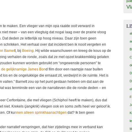
poli
Vl
L
gen te maken. Een vlieger van mijn opa raakte ooit verward in
k niet meer – van een vliegtuig dat nogal laag over de prairie vloog
a
. Dat deden ze letterlijk op hoog niveau. Daar zijn toen geen
a
 schrikken. Het verhaal over dat incident ben ik nooit vergeten en
B
hn Barnet
t, bij
Boeing
. Hij wilde waarschuwen en kreeg de kous op de
ing verhalen de ronde, zoals dat ze met opzet krakkemikkig gelaten
C
 zouden kunnen worden gebruikt om “ongewenste personen” te
d
n de gelijknamige James Bon
d film door een raampje naar buiten
D
los en de ongelukkige die ernaast zit, verdwijnt in de ruimte. Het is
D
am vallen.” Barnett zou op het punt gestaan hebben om dat aan de
 Dat was tenminste een van de narratieven die de ronde deden – en
e
F
 Cerfontaine, die met vliegen (Schiphol heeft te maken), dus dat
J
 niet. Krekels (
jangkrik
) vliegen ook en soms zelfs heel ver geloof ik.
en. Of ku
nnen alleen sprinkhaanachtigen
dat? Ik ben geen
K
l
der narratief verspringen, dat hier zijdelings mee in verband kan
M