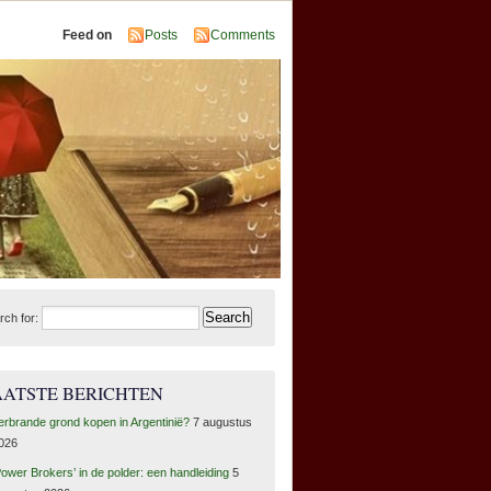
Feed on
Posts
Comments
rch for:
AATSTE BERICHTEN
erbrande grond kopen in Argentinië?
7 augustus
026
Power Brokers’ in de polder: een handleiding
5