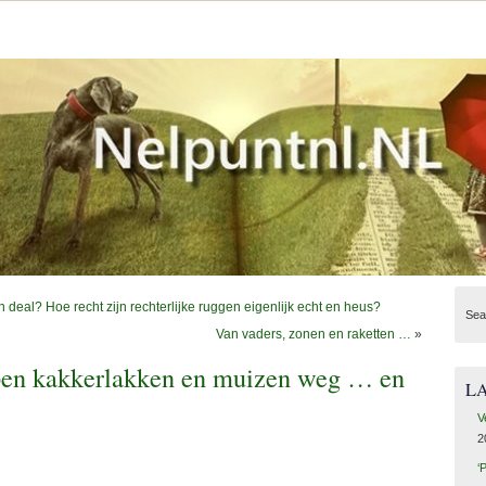
 deal? Hoe recht zijn rechterlijke ruggen eigenlijk echt en heus?
Sea
Van vaders, zonen en raketten …
»
irpen kakkerlakken en muizen weg … en
L
V
2
‘