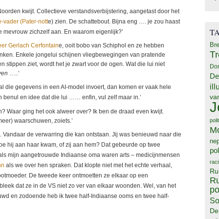
Noorden kwijt. Collectieve verstandsverbijstering, aangetast door het
-vader (Pater-nott
e) zien. De schattebout. Bijna eng …. je zou haast
T
de mevrouw zichzelf aan. En waarom eigenlijk?’
Bre
er Gerlach Cerfontain
e, ooit bobo van Schiphol en ze hebben
T
nken. Enkele jongelui schijnen vliegbewegingen van pratende
en stippen ziet, wordt het je zwart voor de ogen. Wat die lui niet
Do
ven
…..’
De
il
e al die gegevens in een AI-model invoert, dan komen er vaak hele
va
benul en idee dat die lui …… enfin, vul zelf maar in.’
J
n? Waar ging het ook alweer over? Ik ben de draad even kwijt.
meer) waarschuwen, zoiets.’
poli
M
. Vandaar de verwarring die kan ontstaan. Jij was benieuwd naar die
ne
oe hij aan haar kwam, of zij aan hem? Dat gebeurde op twee
pol
 als mijn aangetrouwde Indiaanse oma waren arts – medicijnmensen
rac
nn
als we over hen spraken. Dat klopte niet met het echte verhaal,
Ru
rootmoeder. De tweede keer ontmoetten ze elkaar op een
Ru
bleek dat ze in de VS niet zo ver van elkaar woonden. Wel, van het
po
uwd en zodoende heb ik twee half-Indiaanse ooms en twee half-
So
De