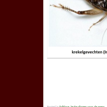
Posted in
folklore
,
leuke dingen voor de mens