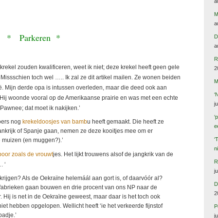
a
M
a
* Parkeren *
D
a
R
krekel zouden kwalificeren, weet ik niet; deze krekel heeft geen gele
2
 Missschien toch wel ….. Ik zal ze dit artikel mailen. Ze wonen beiden
M
ië. Mijn derde opa is intussen overleden, maar die deed ook aan
‘
 Hij woonde vooral op de Amerikaanse prairie en was met een echte
j
awnee; dat moet ik nakijken.’
‘
roers nog
krekeldoosjes van bamb
u heeft gemaakt. Die heeft ze
e
rankrijk of Spanje gaan, nemen ze deze kooitjes mee om er
‘
de muizen (en muggen?).’
n
boor zoals de vrouwt
jes. Het lijkt trouwens alsof de jangkrik van de
R
. ‘
j
krijgen? Als de Oekraïne helemáál aan gort is, of daarvóór al?
D
fabrieken gaan bouwen en drie procent van ons NP naar de
2
Hij is net in de Oekraïne geweest, maar daar is het toch ook
et hebben opgelopen. Wellicht heeft ‘ie het verkeerde fijnstof
P
padje.’
j