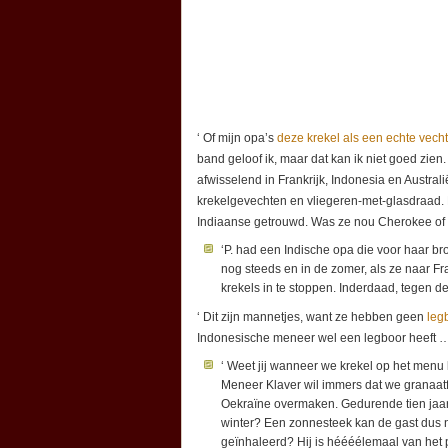
‘ Of mijn opa’s
deze krekel als een echte vecht
band geloof ik, maar dat kan ik niet goed zien.
afwisselend in Frankrijk, Indonesia en Austral
krekelgevechten en vliegeren-met-glasdraad.
Indiaanse getrouwd. Was ze nou Cherokee of P
‘P. had een Indische opa die voor haar b
nog steeds en in de zomer, als ze naar F
krekels in te stoppen. Inderdaad, tegen 
‘ Dit zijn mannetjes, want ze hebben geen
leg
Indonesische meneer wel een legboor heeft …
‘ Weet jij wanneer we krekel op het menu 
Meneer Klaver wil immers dat we granaat
Oekraïne overmaken. Gedurende tien jaar. 
winter? Een zonnesteek kan de gast dus ni
geïnhaleerd? Hij is héééélemaal van het 