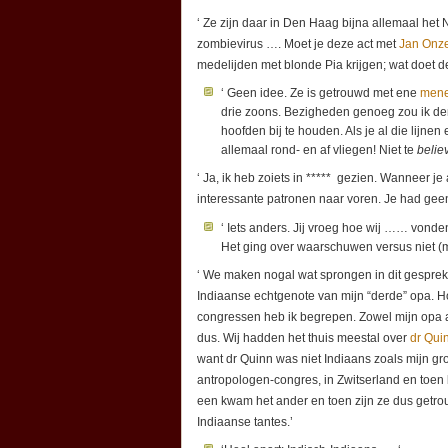
‘ Ze zijn daar in Den Haag bijna allemaal het 
zombievirus …. Moet je deze act met
Jan Onze
medelijden met blonde Pia krijgen; wat doet 
‘ Geen idee. Ze is getrouwd met ene
mene
drie zoons. Bezigheden genoeg zou ik de
hoofden bij te houden. Als je al die lijnen 
allemaal rond- en af vliegen! Niet te
belie
‘ Ja, ik heb zoiets in ***** gezien. Wanneer j
interessante patronen naar voren. Je had geen 
‘ Iets anders. Jij vroeg hoe wij …… vonde
Het ging over waarschuwen versus niet (
‘ We maken nogal wat sprongen in dit gesprek
Indiaanse echtgenote van mijn “derde” opa. H
congressen heb ik begrepen. Zowel mijn opa
dus. Wij hadden het thuis meestal over
dr Qui
want dr Quinn was niet Indiaans zoals mijn g
antropologen-congres, in Zwitserland en toen 
een kwam het ander en toen zijn ze dus getro
Indiaanse tantes.’