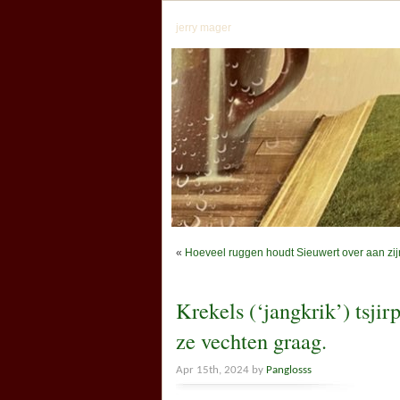
jerry mager
«
Hoeveel ruggen houdt Sieuwert over aan zijn
Krekels (‘jangkrik’) tsj
ze vechten graag.
Apr 15th, 2024 by
Panglosss