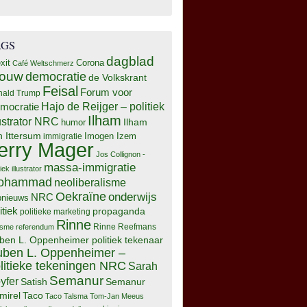
AGS
dagblad
xit
Corona
Café Weltschmerz
rouw
democratie
de Volkskrant
Feisal
Forum voor
nald Trump
Hajo de Reijger – politiek
mocratie
Ilham
lustrator NRC
Ilham
humor
n Ittersum
Imogen Izem
immigratie
erry Mager
Jos Collignon -
massa-immigratie
tiek illustrator
ohammad
neoliberalisme
Oekraïne
onderwijs
NRC
pnieuws
itiek
propaganda
politieke marketing
Rinne
isme
referendum
Rinne Reefmans
ben L. Oppenheimer politiek tekenaar
ben L. Oppenheimer –
litieke tekeningen NRC
Sarah
Semanur
yfer
Semanur
Satish
mirel
Taco
Taco Talsma
Tom-Jan Meeus