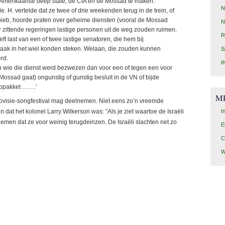
e Amerikaanse
deep state,
de CIA en de Mossad te maken.
N
. H. vertelde dat ze twee of drie weekenden terug in de trein, of
n bieb, hoorde praten over geheime diensten (vooral de Mossad
N
r zittende regeringen lastige personen uit de weg zouden ruimen.
R
t last van een of twee lastige senatoren, die hem bij
ak in het wiel konden steken. Welaan, die zouden kunnen
S
rd.
t
an wie die dienst werd bezwezen dan voor een of tegen een voor
ossad gaat) ongunstig of gunstig besluit in de VN of bijde
lppakket …….’
M
rovisie-songfestival mag deelnemen. Niet eens zo’n vreemde
I
n dat het kolonel Larry Wilkerson was: “Als je ziet waartoe de Israëli
nemen dat ze voor weinig terugdeinzen. De Israëli slachten net zo
E
C
W