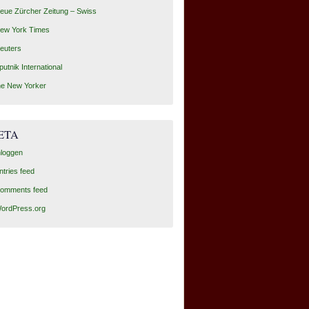
eue Zürcher Zeitung – Swiss
ew York Times
euters
putnik International
he New Yorker
ETA
nloggen
ntries feed
omments feed
ordPress.org