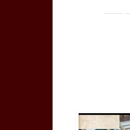
…………….. …