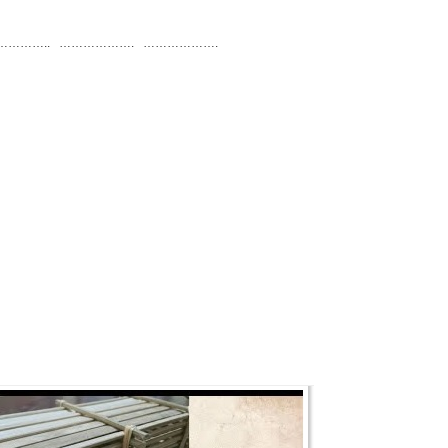
………….. ………………. ……………….