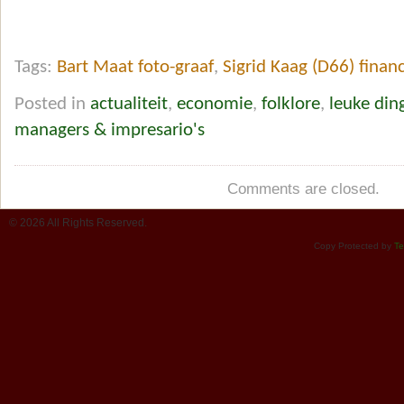
Tags:
Bart Maat foto-graaf
,
Sigrid Kaag (D66) finan
Posted in
actualiteit
,
economie
,
folklore
,
leuke din
managers & impresario's
Comments are closed.
© 2026 All Rights Reserved.
Copy Protected by
Te