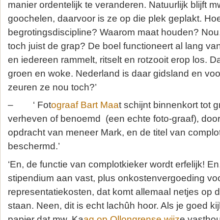
manier ordentelijk te veranderen. Natuurlijk blijft
goochelen, daarvoor is ze op die plek geplakt. Ho
begrotingsdiscipline? Waarom maat houden? Nou, 
toch juist de grap? De boel functioneert al lang va
en iedereen rammelt, ritselt en rotzooit erop los. D
groen en woke. Nederland is daar gidsland en voo
zeuren ze nou toch?’
– ‘ Fot
ograaf Bart Maa
t schijnt binnenkort tot 
verheven of benoemd (een echte foto-graaf), door 
opdracht van meneer Mark, en de titel van complotk
beschermd.’
‘En, de functie van complotkieker wordt erfelijk! En, 
stipendium aan vast, plus onkostenvergoeding voo
representatiekosten, dat komt allemaal netjes op d
staan. Neen, dit is echt lachûh hoor. Als je goed kij
papier dat mw. Ka
ag op Ollongrense wijz
e vasthou