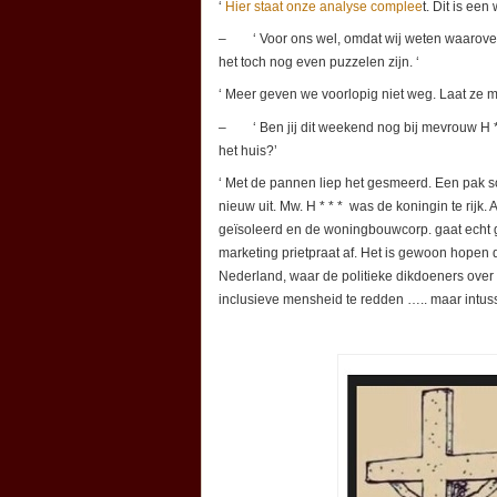
‘
Hier staat onze analyse complee
t. Dit is ee
– ‘ Voor ons wel, omdat wij weten waarover w
het toch nog even puzzelen zijn. ‘
‘ Meer geven we voorlopig niet weg. Laat ze 
– ‘ Ben jij dit weekend nog bij mevrouw H * 
het huis?’
‘ Met de pannen liep het gesmeerd. Een pak so
nieuw uit. Mw. H * * * was de koningin te rijk.
geïsoleerd en de woningbouwcorp. gaat echt ge
marketing prietpraat af. Het is gewoon hopen dat
Nederland, waar de politieke dikdoeners over 
inclusieve mensheid te redden ….. maar intus