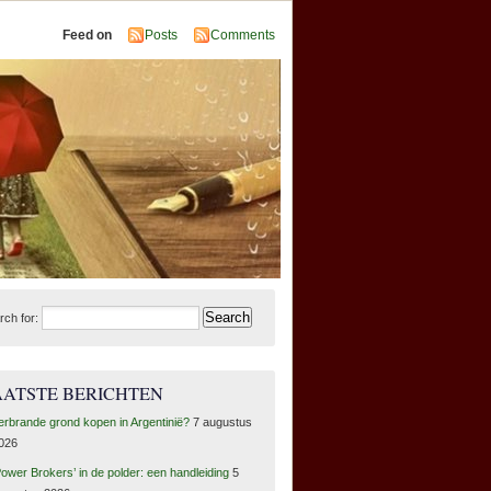
Feed on
Posts
Comments
rch for:
AATSTE BERICHTEN
erbrande grond kopen in Argentinië?
7 augustus
026
Power Brokers’ in de polder: een handleiding
5