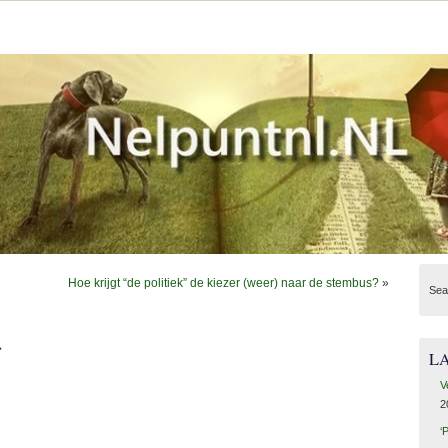
Hoe krijgt “de politiek” de kiezer (weer) naar de stembus?
»
Sea
.
L
V
2
‘