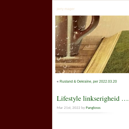
jerry mager
«
Rusland & Oekraïne, per 2022.03.20
Lifestyle linkserigheid …
Mar 21st, 2022 by
Panglosss