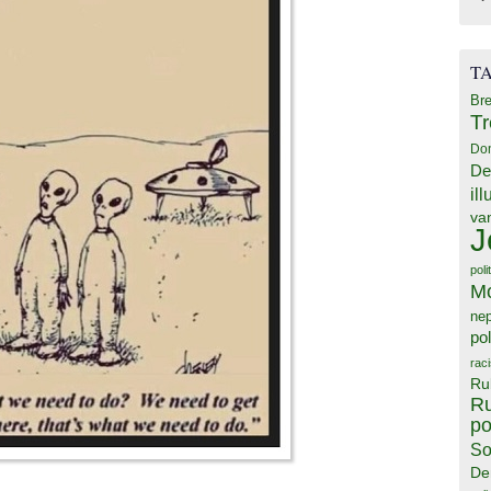
T
Bre
T
Do
De
il
va
J
poli
M
ne
pol
rac
Ru
Ru
po
So
De