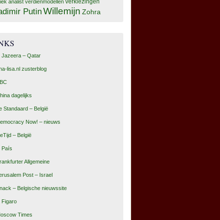
tiek analist
verdienmodellen
verkiezingen
Willemijn
adimir Putin
Zohra
INKS
l Jazeera – Qatar
na-lisa.nl zusterblog
BC
hina dagelijks
e Standaard – België
emocracy Now! – nieuws
eTijd – België
l País
rankfurter Allgemeine
erusalem Post – Israel
nack – Belgische nieuwssite
e Figaro
oscow Times