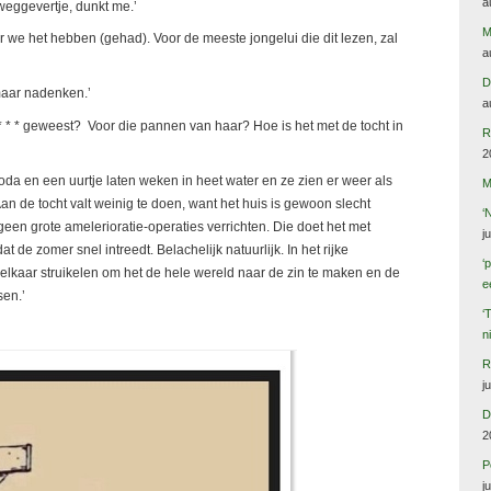
a
n weggevertje, dunkt me.’
M
e het hebben (gehad). Voor de meeste jongelui die dit lezen, zal
a
D
maar nadenken.’
a
* * geweest? Voor die pannen van haar? Hoe is het met de tocht in
R
2
da en een uurtje laten weken in heet water en ze zien er weer als
M
 Aan de tocht valt weinig te doen, want het huis is gewoon slecht
‘
en grote amelerioratie-operaties verrichten. Die doet het met
j
 de zomer snel intreedt. Belachelijk natuurlijk. In het rijke
‘
elkaar struikelen om het de hele wereld naar de zin te maken en de
e
sen.’
‘
n
R
j
D
2
P
j