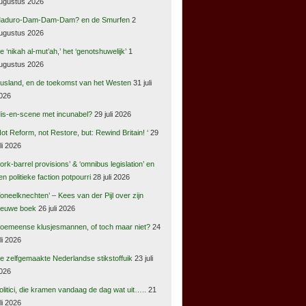
ugustus 2026
aduro-Dam-Dam-Dam? en de Smurfen
2
ugustus 2026
e ‘nikah al-mut’ah,’ het ‘genotshuwelijk’
1
ugustus 2026
usland, en de toekomst van het Westen
31 juli
026
is-en-scene met incunabel?
29 juli 2026
Not Reform, not Restore, but: Rewind Britain! ‘
29
uli 2026
pork-barrel provisions’ & ‘omnibus legislation’ en
en politieke faction potpourri
28 juli 2026
Toneelknechten’ – Kees van der Pijl over zijn
ieuwe boek
26 juli 2026
oemeense klusjesmannen, of toch maar niet?
24
uli 2026
e zelfgemaakte Nederlandse stikstoffuik
23 juli
026
olitici, die kramen vandaag de dag wat uit…..
21
uli 2026