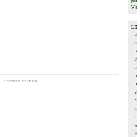
poli
Vl
L
a
a
B
C
d
D
Comments are closed.
D
e
F
J
K
l
M