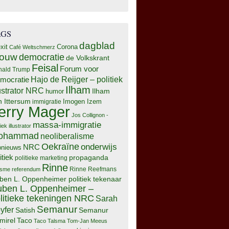
AGS
dagblad
xit
Corona
Café Weltschmerz
rouw
democratie
de Volkskrant
Feisal
Forum voor
nald Trump
Hajo de Reijger – politiek
mocratie
Ilham
lustrator NRC
Ilham
humor
n Ittersum
Imogen Izem
immigratie
erry Mager
Jos Collignon -
massa-immigratie
tiek illustrator
ohammad
neoliberalisme
Oekraïne
onderwijs
NRC
pnieuws
itiek
propaganda
politieke marketing
Rinne
isme
referendum
Rinne Reefmans
ben L. Oppenheimer politiek tekenaar
ben L. Oppenheimer –
litieke tekeningen NRC
Sarah
Semanur
yfer
Semanur
Satish
mirel
Taco
Taco Talsma
Tom-Jan Meeus