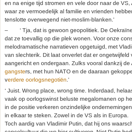
en na enige tijd stromen en vele door naar de VS,
waar ze vermoedelijk al familie en vrienden hebbe
tenslotte overwegend niet-moslim-blanken.’
– ‘ Tja, dat is gewoon geopolitiek. De Oekraïne
dat ze toevallig op die plek wonen. Voor onze co
melodramatische narratieven opgetuigd, met Vladim
van slechterik. Dit laat onverlet dat er ongetwijfeld
aangericht en ondergaan. Zulks vooral dankzij de
gangste
rs, met hun NATO en de daaraan gekopp
v
erdere oorlogsnegotiën
.’
‘ Juist. Wrong place, wrong time. Inderdaad, helaas, 
vaak op oorlogswinst beluste megalomanen op het
in de positie verkeren onzindelijke ondernemingen
in elkaar te steken. Zowel in de VS als in Europa.
Toch aardig van Vladimir Putin, dat hij ons waars
cancelcultuur die we hier cultiveren. Niet Putin bed