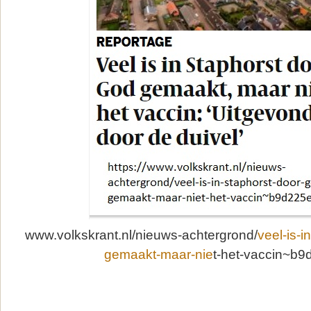
www.volkskrant.nl/nieuws-achtergrond/
veel-is-i
gemaakt-maar-nie
t-het-vaccin~b9