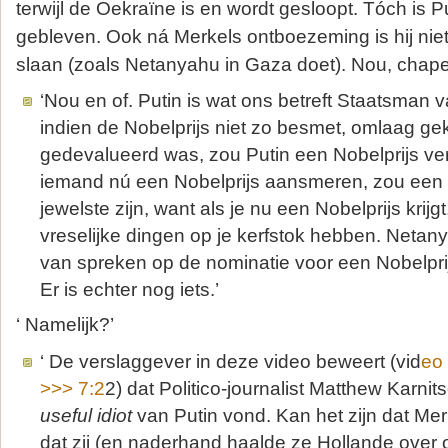
terwijl de Oekraïne is en wordt gesloopt. Tóch is 
gebleven. Ook ná Merkels ontboezeming is hij nie
slaan (zoals Netanyahu in Gaza doet). Nou, chape
‘Nou en of. Putin is wat ons betreft Staatsman
indien de Nobelprijs niet zo besmet, omlaag ge
gedevalueerd was, zou Putin een Nobelprijs ver
iemand nú een Nobelprijs aansmeren, zou een 
jewelste zijn, want als je nu een Nobelprijs krijg
vreselijke dingen op je kerfstok hebben. Netany
van spreken op de nominatie voor een Nobelpri
Er is echter nog iets.’
‘ Namelijk?’
‘ De verslaggever in deze video beweert (vid
eo
>>> 7:2
2) dat Politico-journalist Matthew Karni
useful idiot
van Putin vond. Kan het zijn dat Me
dat zij (en naderhand haalde ze Hollande over