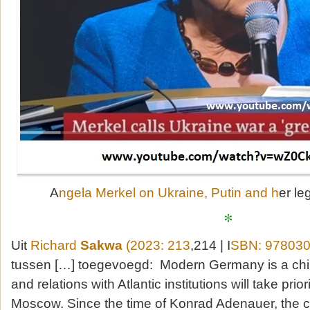
A
ngela Merkel on Ukraine, Putin and h
er l
*
Uit
Richard
Sakwa
(2023: 213
,214 | I
SBN: 97803
tussen […] toegevoegd: Modern Germany is a child 
and relations with Atlantic institutions will take prio
Moscow. Since the time of Konrad Adenauer, the co