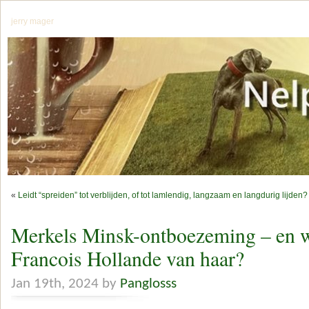
jerry mager
«
Leidt “spreiden” tot verblijden, of tot lamlendig, langzaam en langdurig lijden?
Merkels Minsk-ontboezeming – en w
Francois Hollande van haar?
Jan 19th, 2024 by
Panglosss