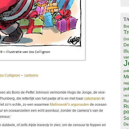
T
Bre
T
Do
De
il
va
J
poli
M
os Collignon
–
cartoons
ne
pol
on een als Boris de Peffel Johnson vermomde Hugo de Jonge, de vice-
rac
unberg, die letterlijk van het padje af is en met haar
catamaran
in
Ru
iet zo’n echte, zo een waarmee
Malinowski’s argonauten
de oceaan
Ru
uur en oceaanzeilen een echt avontuur, zonder de camera’s van de
po
ureaus.’
So
De
n dubbele, of zelfs
triple travesty
in zien; om de censuur te foppen en