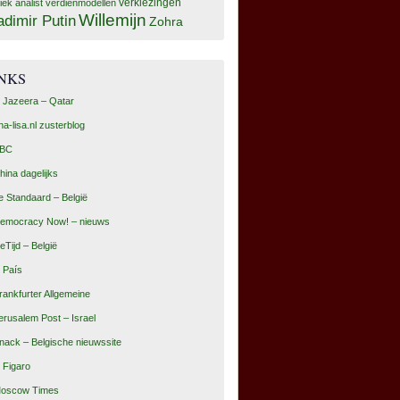
tiek analist
verdienmodellen
verkiezingen
Willemijn
adimir Putin
Zohra
INKS
l Jazeera – Qatar
na-lisa.nl zusterblog
BC
hina dagelijks
e Standaard – België
emocracy Now! – nieuws
eTijd – België
l País
rankfurter Allgemeine
erusalem Post – Israel
nack – Belgische nieuwssite
e Figaro
oscow Times