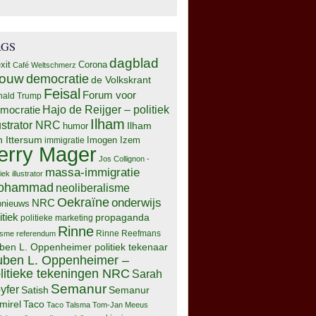
AGS
dagblad
xit
Corona
Café Weltschmerz
rouw
democratie
de Volkskrant
Feisal
Forum voor
nald Trump
Hajo de Reijger – politiek
mocratie
Ilham
lustrator NRC
Ilham
humor
n Ittersum
Imogen Izem
immigratie
erry Mager
Jos Collignon -
massa-immigratie
tiek illustrator
ohammad
neoliberalisme
Oekraïne
onderwijs
NRC
pnieuws
itiek
propaganda
politieke marketing
Rinne
isme
referendum
Rinne Reefmans
ben L. Oppenheimer politiek tekenaar
ben L. Oppenheimer –
litieke tekeningen NRC
Sarah
Semanur
yfer
Semanur
Satish
mirel
Taco
Taco Talsma
Tom-Jan Meeus