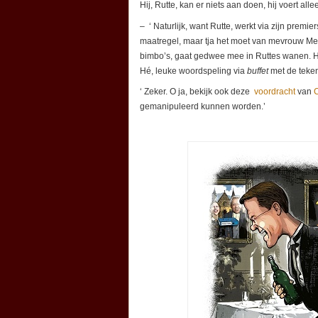
Hij, Rutte, kan er niets aan doen, hij voert alle
– ‘ Naturlijk, want Rutte, werkt via zijn premi
maatregel, maar tja het moet van mevrouw Mer
bimbo’s, gaat gedwee mee in Ruttes wanen. H
Hé, leuke woordspeling via
buffet
met de teke
‘ Zeker. O ja, bekijk ook deze
voordracht
van
gemanipuleerd kunnen worden.’