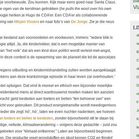
poli
p je voorbewuste. Zou kunnen. Kijk maar eens goed naar Santa Claus.
Vl
de ogen van de kerstman getrokken (
he pulls the wool over his own
oogje herken je Hugo de CDA’er. Een CDA’er als collaborerende
ening van
Mirjam Vissers
en naar foto’s van
De Jonge
. Zie je die neus
L
a
n je bestand aan vooroordelen en voorkeuren, immers: “iedere blik is
a
ie altijd. Ja, die kinderlokker, dat is een mogelijke manier van
van “het volk” dat als een kind door politici wordt verleid-met-angst,
B
in deze context is de opwarming van de planeet die tot de apocalyps
C
d
wegens uitbuiting en kindermishandeling zullen worden aangeklaagd.
ttekens aan deze krankzinnige episode in haar leven zal overhouden.’
D
del optuigen. Dat vind ik moreel en ethisch een bijzonder moeilijke
D
r weldenkend mens al direct wantrouwend moeten maken ten aanzien
e
bracht: geld besteden aan toeters en bellen “ten behoeve van” een
F
wicht voor gebruiken. Dit product energietransitie wordt meedogenloos
J
ieder die zegt: hó’, hó’, laten we even nuchter nadenken, we hoeven
an toeters en bellen te besteden
, zonder bijvoorbeeld stil te staan bij
K
ige, nefaste, klimaatverandering – volgens deze gedachte – juist zou
l
tgekreten voor “klimaat-ontkenner.” Laten we bijvoorbeeld beginnen
M
n. Die productie vreet grondstoffen en stoot tonnen CO2 en fijnstof