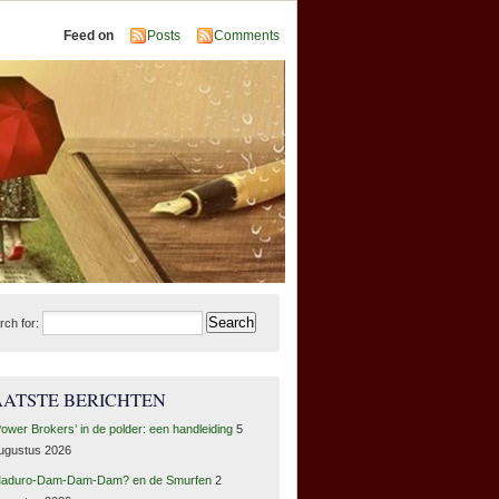
Feed on
Posts
Comments
rch for:
AATSTE BERICHTEN
Power Brokers’ in de polder: een handleiding
5
ugustus 2026
aduro-Dam-Dam-Dam? en de Smurfen
2