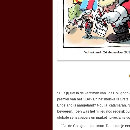
J
‘ Dus jij ziet in de kerstman van Jos Collign
premier van het CDA? En het meiske is Greta Th
Engeland is aangeland? Nou ja, catamaran. N
bevoeren. Toen was het milieu nog redelijk p
globale sensatiepers en marketing-reclame-b
– ‘ Ja, de Collignon-kerstman. Daar kun je ee