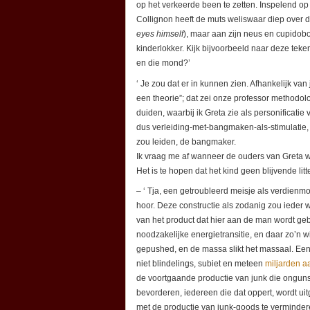
op het verkeerde been te zetten. Inspelend o
Collignon heeft de muts weliswaar diep over 
eyes himself
), maar aan zijn neus en cupidob
kinderlokker. Kijk bijvoorbeeld naar deze tek
en die mond?’
‘ Je zou dat er in kunnen zien. Afhankelijk va
een theorie”; dat zei onze professor methodolog
duiden, waarbij ik Greta zie als personificatie 
dus verleiding-met-bangmaken-als-stimulatie, 
zou leiden, de bangmaker.
Ik vraag me af wanneer de ouders van Greta 
Het is te hopen dat het kind geen blijvende li
– ‘ Tja, een getroubleerd meisje als verdienmo
hoor. Deze constructie als zodanig zou iede
van het product dat hier aan de man wordt ge
noodzakelijke energietransitie, en daar zo’n 
gepushed, en de massa slikt het massaal. Een
niet blindelings, subiet en meteen
miljarden a
de voortgaande productie van junk die ongunst
bevorderen, iedereen die dat oppert, wordt ui
met de productie van junk-goods te vermindere