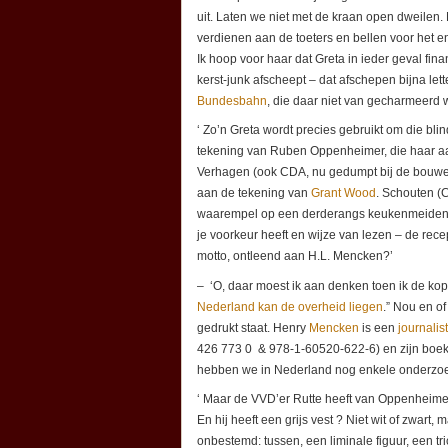
uit. Laten we niet met de kraan open dweilen.
verdienen aan de toeters en bellen voor het en
Ik hoop voor haar dat Greta in ieder geval fin
kerst-junk afscheept – dat afschepen bijna let
Bundesbahn
, die daar niet van gecharmeerd w
‘ Zo’n Greta wordt precies gebruikt om die blind
tekening van Ruben Oppenheimer, die haar a
Verhagen (ook CDA, nu gedumpt bij de bouwers
aan de tekening van
Grant Wood
. Schouten (C
waarempel op een derderangs keukenmeiden-flu
je voorkeur heeft en wijze van lezen – de rece
motto, ontleend aan H.L. Mencken?’
– ‘O, daar moest ik aan denken toen ik de ko
Nederland kan de overheid liegen
.” Nou en of
gedrukt staat. Henry
Mencken
is een
journalis
426 773 0 & 978-1-60520-622-6) en zijn boek
hebben we in Nederland nog enkele onderzoeksj
‘ Maar de VVD’er Rutte heeft van Oppenheimer e
En hij heeft een grijs vest ? Niet wit of zwart,
onbestemd: tussen, een liminale figuur, een t