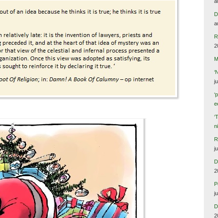
a
D
a
R
2
M
‘
j
‘
e
‘
n
R
j
D
2
P
j
D
2