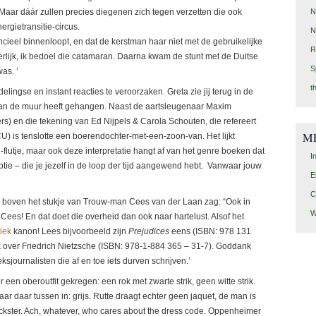
 Maar dáár zullen precies diegenen zich tegen verzetten die ook
N
ergietransitie-circus.
N
ancieel binnenloopt, en dat de kerstman haar niet met de gebruikelijke
R
terlijk, ik bedoel die catamaran. Daarna kwam de stunt met de Duitse
S
as. ’
t
elingse en instant reacties te veroorzaken. Greta zie jij terug in de
an de muur heeft gehangen. Naast de aartsleugenaar Maxim
) en die tekening van Ed Nijpels & Carola Schouten, die refereert
M
U) is tenslotte een boerendochter-met-een-zoon-van. Het lijkt
tje, maar ook deze interpretatie hangt af van het genre boeken dat
I
ptie – die je jezelf in de loop der tijd aangewend hebt. Vanwaar jouw
E
C
p boven het stukje van Trouw-man Cees van der Laan zag: “Ook in
W
 Cees! En dat doet die overheid dan ook naar hartelust. Alsof het
tiek
kanon! Lees bijvoorbeeld zijn
Prejudices
eens (ISBN: 978 131
 over Friedrich Nietzsche (ISBN: 978-1-884 365 – 31-7). Goddank
ournalisten die af en toe iets durven schrijven.’
en oberoutfit gekregen: een rok met zwarte strik, geen witte strik.
 maar daar tussen in: grijs. Rutte draagt echter geen jaquet, de man is
rickster. Ach, whatever, who cares about the dress code. Oppenheimer