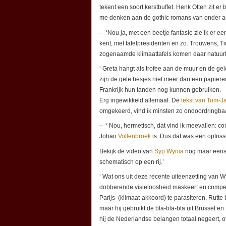
tekent een soort kerstbuffet. Henk Otten zit er
me denken aan de gothic romans van onder a
– ‘Nou ja, met een beetje fantasie zie ik er ee
kent, met tafelpresidenten en zo. Trouwens, Ti
zogenaamde klimaattafels komen daar natuurlij
‘ Greta hangt als trofee aan de muur en de gele
zijn de gele hesjes niet meer dan een papiere
Frankrijk hun tanden nog kunnen gebruiken.
Erg ingewikkeld allemaal. De
tekst van Tom-
omgekeerd, vind ik minsten zo ondoordringbaar
– ‘ Nou, hermetisch, dat vind ik meevallen: com
Johan
Vollenbroek
is. Dus dat was een opfriss
Bekijk de video van
Syp Wynia
nog maar eens. 
schematisch op een rij.’
‘ Wat ons uit deze recente uiteenzetting van W
dobberende visieloosheid maskeert en compen
Parijs (klimaat-akkoord) te parasiteren. Rutte b
maar hij gebruikt de bla-bla-bla uit Brussel en
hij de Nederlandse belangen totaal negeert, of 