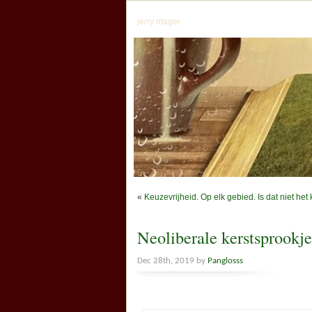
jerry mager
«
Keuzevrijheid. Op elk gebied. Is dat niet h
Neoliberale kerstsprookje
Dec 28th, 2019 by
Panglosss