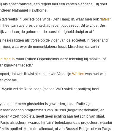
 bij als anachronisme, een regent met een kanten slabbetje. Hij doet
nderen Nathaniel Hawthorne.’
n tafereeltje in Sociëteit de Witte (Den Haag) in, waar men ook “
tafels
”
m heeft zijn tafelpresidentschap recent opgezegd. Dit terzijde. Die
k vandaan, de geborneerde aanstellerigheid druipt er af.’
 hesjes liggen als trofee op de vloer van de sociëteit. In Nederland
n tijger, waarover de nomenklatoera loopt. Misschien dat ze in
Jan Meeus
, waar Ruben Oppenheimer deze tekening bij maakte- of
, bijna-hermetisch.’
pact, dat wel. Ik wist niet meer wie Valentijn
Wösten
was, wel wie
er voor me.
Wynia zet de Rutte-soap (met de VVD-satelliet-partijen) heel
ynia onder meer glashelder is geworden, is dat Rutte zijn
seert door op programma’s van Brussel (begrotingstekorten) en
edenkt zelf nooit iets, geeft geen richting aan het schip van staat,
 Parijs als scherm waarop hij “zijn” beleidagenda’s projecteert, waarbij
zelfs opoffert. Het móet allemaal, of van Brussel-Berlijn, of van Parijs.