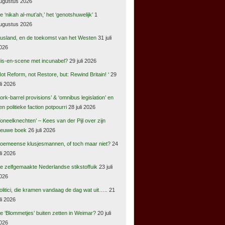
ugustus 2026
e ‘nikah al-mut’ah,’ het ‘genotshuwelijk’
1
ugustus 2026
usland, en de toekomst van het Westen
31 juli
026
is-en-scene met incunabel?
29 juli 2026
Not Reform, not Restore, but: Rewind Britain! ‘
29
uli 2026
pork-barrel provisions’ & ‘omnibus legislation’ en
en politieke faction potpourri
28 juli 2026
Toneelknechten’ – Kees van der Pijl over zijn
ieuwe boek
26 juli 2026
oemeense klusjesmannen, of toch maar niet?
24
uli 2026
e zelfgemaakte Nederlandse stikstoffuik
23 juli
026
olitici, die kramen vandaag de dag wat uit…..
21
uli 2026
e ‘Blommetjes’ buiten zetten in Weimar?
20 juli
026