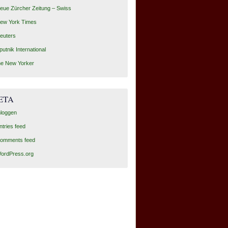
eue Zürcher Zeitung – Swiss
ew York Times
euters
putnik International
he New Yorker
ETA
nloggen
ntries feed
omments feed
ordPress.org