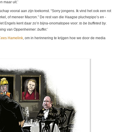
en maar uit.’
erschap vooral aan zijn toekomst. “Sorry jongens. Ik vind het ook een rot
kel, of meneer Macron.” De rest van die Haagse pluchepipo’s en -
et Engels kent daar zo’n bijna-onomatopee voor:
to be buffeted by
.
ning van Oppenheimer:
buffet
.’
Cees Hamelink
, om in herinnering te krijgen hoe we door de media