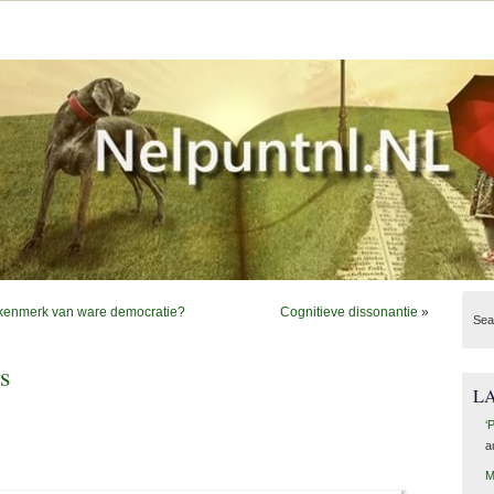
et kenmerk van ware democratie?
Cognitieve dissonantie
»
Sea
s
L
‘
a
M