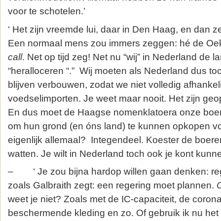
voor te schotelen.’
‘ Het zijn vreemde lui, daar in Den Haag, en dan zeg
Een normaal mens zou immers zeggen: hé de Oek
call
. Net op tijd zeg! Net nu “wij” in Nederland de
“heralloceren “.” Wij moeten als Nederland dus to
blijven verbouwen, zodat we niet volledig afhanke
voedselimporten. Je weet maar nooit. Het zijn geopo
En dus moet de Haagse nomenklatoera onze boere
om hun grond (en óns land) te kunnen opkopen voo
eigenlijk allemaal? Integendeel. Koester de boere
watten. Je wilt in Nederland toch ook je kont kunne
– ‘ Je zou bijna hardop willen gaan denken: rege
zoals Galbraith zegt: een regering moet plannen.
weet je niet? Zoals met de IC-capaciteit, de coro
beschermende kleding en zo. Of gebruik ik nu het