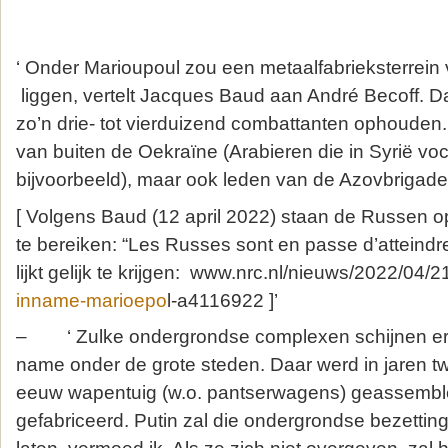
‘ Onder Marioupoul zou een metaalfabrieksterrein
liggen, vertelt Jacques Baud aan André Becoff. D
zo’n drie- tot vierduizend combattanten ophouden
van buiten de Oekraïne (Arabieren die in Syrië vo
bijvoorbeeld), maar ook leden van de Azovbrigade
[ Volgens Baud (12 april 2022) staan de Russen o
te bereiken: “Les Russes sont en passe d’atteindre
lijkt gelijk te krijgen: www.nrc.nl/nieuws/2022/04/2
inname-marioepo
l-a4116922 ]’
– ‘ Zulke ondergrondse complexen schijnen er m
name onder de grote steden. Daar werd in jaren tw
eeuw wapentuig (w.o. pantserwagens) geassemble
gefabriceerd. Putin zal die ondergrondse bezetti