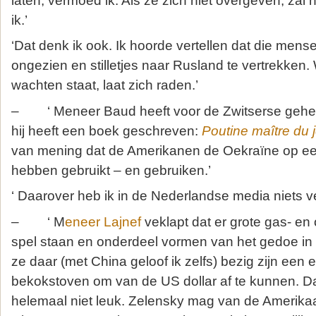
laten, vermoed ik. Als ze zich niet overgeven, zal 
ik.’
‘Dat denk ik ook. Ik hoorde vertellen dat die men
ongezien en stilletjes naar Rusland te vertrekken.
wachten staat, laat zich raden.’
– ‘ Meneer Baud heeft voor de Zwitserse gehei
hij heeft een boek geschreven:
Poutine maître du 
van mening dat de Amerikanen de Oekraïne op ee
hebben gebruikt – en gebruiken.’
‘ Daarover heb ik in de Nederlandse media niets 
– ‘ M
eneer Lajnef
veklapt dat er grote gas- en
spel staan en onderdeel vormen van het gedoe in 
ze daar (met China geloof ik zelfs) bezig zijn een 
bekokstoven om van de US dollar af te kunnen. D
helemaal niet leuk. Zelensky mag van de Amerikaan