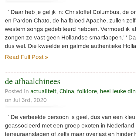
‘ Daar heb je gelijk in: Christoffel Columbus, de 
en Pardon Chato, de halfbloed Apache, zullen zel
western songs gedebiteerd hebben. Vermoed ik alt
zongen ze vast geen Hollandse smartlappen.’ ‘ D
dus wel. Die kweelde en galmde authentieke Holl
Read Full Post »
de afhaalchinees
Posted in
actualiteit
,
China
,
folklore
,
heel leuke di
on Jul 3rd, 2020
‘ De verbeelde persoon is geel, dus van een kleu
geassocieerd met een groep exoten in Nederland d
terreuraanslagen of zelfs maar overlast en hinder 