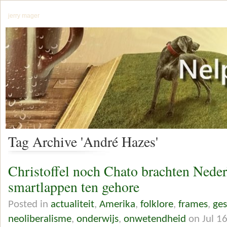
jerry mager
Tag Archive 'André Hazes'
Christoffel noch Chato brachten Neder
smartlappen ten gehore
Posted in
actualiteit
,
Amerika
,
folklore
,
frames
,
ges
neoliberalisme
,
onderwijs
,
onwetendheid
on Jul 1