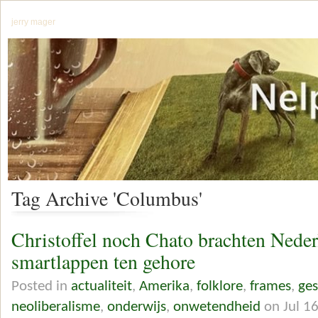
jerry mager
Tag Archive 'Columbus'
Christoffel noch Chato brachten Neder
smartlappen ten gehore
Posted in
actualiteit
,
Amerika
,
folklore
,
frames
,
ges
neoliberalisme
,
onderwijs
,
onwetendheid
on Jul 1