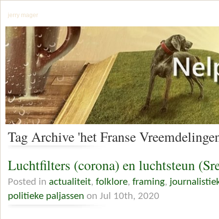
jerry mager
Tag Archive 'het Franse Vreemdelingen
Luchtfilters (corona) en luchtsteun (Sr
Posted in
actualiteit
,
folklore
,
framing
,
journalistie
politieke paljassen
on Jul 10th, 2020