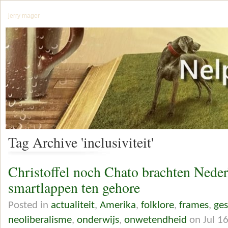
jerry mager
Tag Archive 'inclusiviteit'
Christoffel noch Chato brachten Neder
smartlappen ten gehore
Posted in
actualiteit
,
Amerika
,
folklore
,
frames
,
ges
neoliberalisme
,
onderwijs
,
onwetendheid
on Jul 1