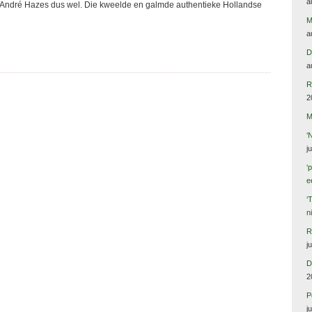
a
d André Hazes dus wel. Die kweelde en galmde authentieke Hollandse
M
a
D
a
R
2
M
‘
j
‘
e
‘
n
R
j
D
2
P
j