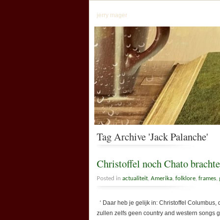
jerry mager
Tag Archive 'Jack Palanche'
Christoffel noch Chato bracht
Posted in
actualiteit
,
Amerika
,
folklore
,
frames
,
‘ Daar heb je gelijk in: Christoffel Columbus
zullen zelfs geen country and western songs 