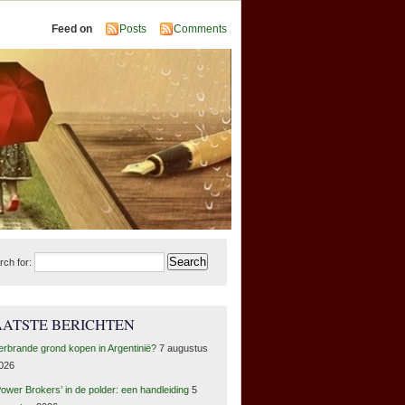
Feed on
Posts
Comments
rch for:
AATSTE BERICHTEN
erbrande grond kopen in Argentinië?
7 augustus
026
Power Brokers’ in de polder: een handleiding
5