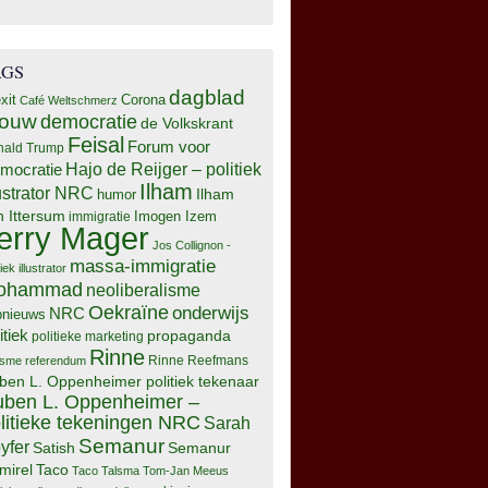
AGS
dagblad
xit
Corona
Café Weltschmerz
rouw
democratie
de Volkskrant
Feisal
Forum voor
nald Trump
Hajo de Reijger – politiek
mocratie
Ilham
lustrator NRC
Ilham
humor
n Ittersum
Imogen Izem
immigratie
erry Mager
Jos Collignon -
massa-immigratie
tiek illustrator
ohammad
neoliberalisme
Oekraïne
onderwijs
NRC
pnieuws
itiek
propaganda
politieke marketing
Rinne
isme
referendum
Rinne Reefmans
ben L. Oppenheimer politiek tekenaar
ben L. Oppenheimer –
litieke tekeningen NRC
Sarah
Semanur
yfer
Semanur
Satish
mirel
Taco
Taco Talsma
Tom-Jan Meeus