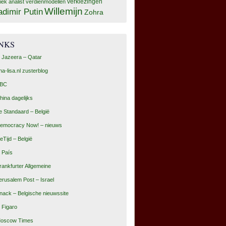
tiek analist
verdienmodellen
verkiezingen
Willemijn
adimir Putin
Zohra
INKS
l Jazeera – Qatar
na-lisa.nl zusterblog
BC
hina dagelijks
e Standaard – België
emocracy Now! – nieuws
eTijd – België
l País
rankfurter Allgemeine
erusalem Post – Israel
nack – Belgische nieuwssite
e Figaro
oscow Times