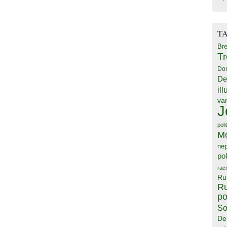
T
Bre
T
Do
De
il
va
J
poli
M
ne
pol
rac
Ru
Ru
po
So
De