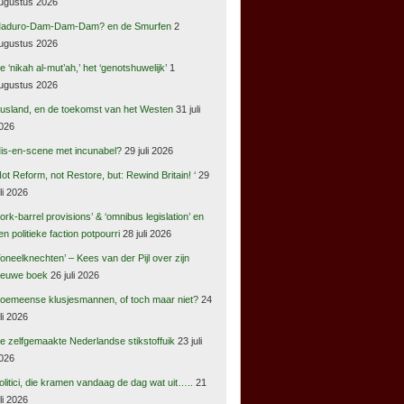
ugustus 2026
aduro-Dam-Dam-Dam? en de Smurfen
2
ugustus 2026
e ‘nikah al-mut’ah,’ het ‘genotshuwelijk’
1
ugustus 2026
usland, en de toekomst van het Westen
31 juli
026
is-en-scene met incunabel?
29 juli 2026
Not Reform, not Restore, but: Rewind Britain! ‘
29
uli 2026
pork-barrel provisions’ & ‘omnibus legislation’ en
en politieke faction potpourri
28 juli 2026
Toneelknechten’ – Kees van der Pijl over zijn
ieuwe boek
26 juli 2026
oemeense klusjesmannen, of toch maar niet?
24
uli 2026
e zelfgemaakte Nederlandse stikstoffuik
23 juli
026
olitici, die kramen vandaag de dag wat uit…..
21
uli 2026