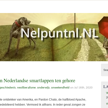
Sea
en Nederlandse smartlappen ten gehore
L
geschiedenis
,
neoliberalisme
,
onderwijs
,
onwetendheid
on Jul 16th, 2020
V
2
, de ontdekker van Amerika, en Pardon Chato, de halfbloed Apache,
‘
gedebiteerd hebben. Vermoed ik althans. In ieder geval zongen ze