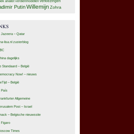
tiek analist
verdienmodellen
verkiezingen
Willemijn
adimir Putin
Zohra
INKS
l Jazeera – Qatar
na-lisa.nl zusterblog
BC
hina dagelijks
e Standaard – België
emocracy Now! – nieuws
eTijd – België
l País
rankfurter Allgemeine
erusalem Post – Israel
nack – Belgische nieuwssite
e Figaro
oscow Times