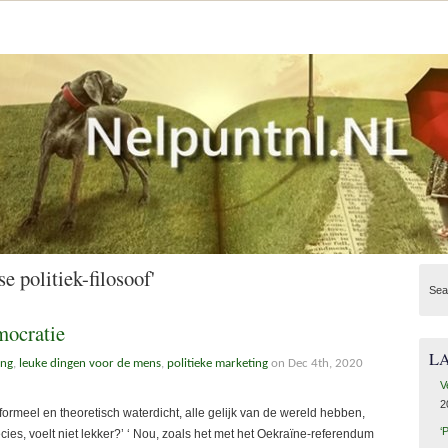
 politiek-filosoof'
Sea
mocratie
L
ing
,
leuke dingen voor de mens
,
politieke marketing
on Dec 4th, 2020
V
2
rmeel en theoretisch waterdicht, alle gelijk van de wereld hebben,
‘
recies, voelt niet lekker?’ ‘ Nou, zoals het met het Oekraïne-referendum