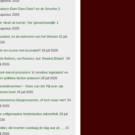
ugustus 2026
aduro-Dam-Dam-Dam? en de Smurfen
2
ugustus 2026
e ‘nikah al-mut’ah,’ het ‘genotshuwelijk’
1
ugustus 2026
usland, en de toekomst van het Westen
31 juli
026
is-en-scene met incunabel?
29 juli 2026
Not Reform, not Restore, but: Rewind Britain! ‘
29
uli 2026
pork-barrel provisions’ & ‘omnibus legislation’ en
en politieke faction potpourri
28 juli 2026
Toneelknechten’ – Kees van der Pijl over zijn
ieuwe boek
26 juli 2026
oemeense klusjesmannen, of toch maar niet?
24
uli 2026
e zelfgemaakte Nederlandse stikstoffuik
23 juli
026
olitici, die kramen vandaag de dag wat uit…..
21
uli 2026