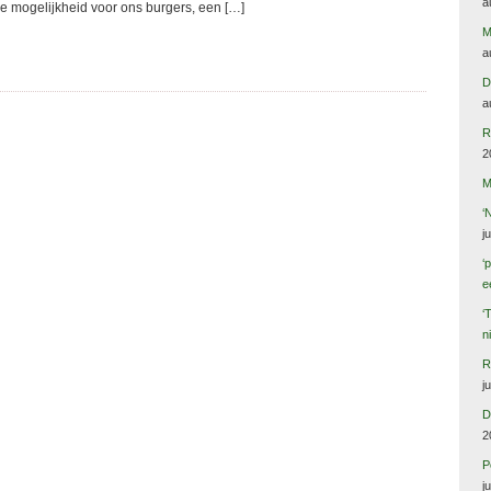
a
e mogelijkheid voor ons burgers, een […]
M
a
D
a
R
2
M
‘
j
‘
e
‘
n
R
j
D
2
P
j