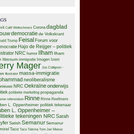
AGS
dagblad
xit
Corona
Café Weltschmerz
rouw
democratie
de Volkskrant
Feisal
Forum voor
nald Trump
Hajo de Reijger – politiek
mocratie
Ilham
lustrator NRC
Ilham
humor
n Ittersum
Imogen Izem
immigratie
erry Mager
Jos Collignon -
massa-immigratie
tiek illustrator
ohammad
neoliberalisme
Oekraïne
onderwijs
NRC
pnieuws
itiek
propaganda
politieke marketing
Rinne
isme
referendum
Rinne Reefmans
ben L. Oppenheimer politiek tekenaar
ben L. Oppenheimer –
litieke tekeningen NRC
Sarah
Semanur
yfer
Semanur
Satish
mirel
Taco
Taco Talsma
Tom-Jan Meeus