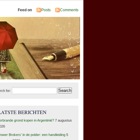
Feed on
Posts
Comments
rch for:
AATSTE BERICHTEN
erbrande grond kopen in Argentinië?
7 augustus
026
Power Brokers’ in de polder: een handleiding
5