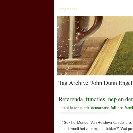
jerry mager
Tag Archive 'John Dunn Engelse
Referenda, functies, nep en de
Posted in
actualiteit
,
democratie
,
folklore
,
fram
‘ Gek hè. Meneer Van Holsteyn kan de jure, fo
en toch voelt het voor mij niet lekker?’ ‘Wat p