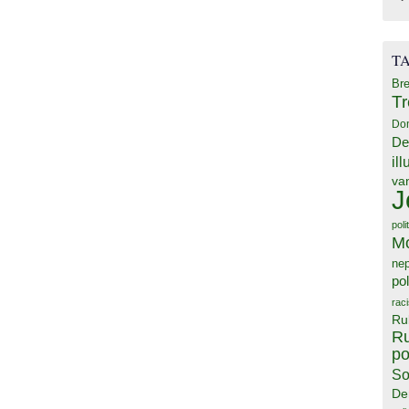
T
Bre
T
Do
De
il
va
J
poli
M
ne
pol
rac
Ru
Ru
po
So
De