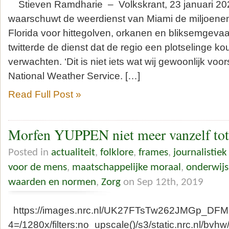
Stieven Ramdharie – Volkskrant, 23 januari 20
waarschuwt de weerdienst van Miami de miljoene
Florida voor hittegolven, orkanen en bliksemgeva
twitterde de dienst dat de regio een plotselinge k
verwachten. ‘Dit is niet iets wat wij gewoonlijk voor
National Weather Service. […]
Read Full Post »
Morfen YUPPEN niet meer vanzelf t
Posted in
actualiteit
,
folklore
,
frames
,
journalistiek
voor de mens
,
maatschappelijke moraal
,
onderwijs
waarden en normen
,
Zorg
on Sep 12th, 2019
https://images.nrc.nl/UK27FTsTw262JMGp_DF
4=/1280x/filters:no_upscale()/s3/static.nrc.nl/bvh