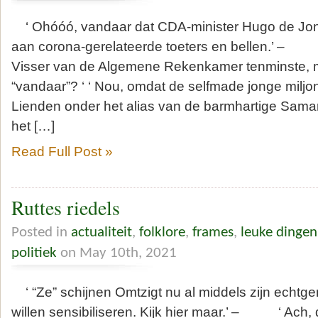
‘ Ohóóó, vandaar dat CDA-minister Hugo de Jong
aan corona-gerelateerde toeters en bellen.’ –
Visser van de Algemene Rekenkamer tenminste,
“vandaar”? ‘ ‘ Nou, omdat de selfmade jonge miljo
Lienden onder het alias van de barmhartige Sama
het […]
Read Full Post »
Ruttes riedels
Posted in
actualiteit
,
folklore
,
frames
,
leuke dinge
politiek
on May 10th, 2021
‘ “Ze” schijnen Omtzigt nu al middels zijn echtge
willen sensibiliseren. Kijk hier maar.’ – ‘ Ach, 