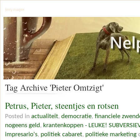
jerry mager
Tag Archive 'Pieter Omtzigt'
Petrus, Pieter, steentjes en rotsen
Posted in
actualiteit
,
democratie
,
financiele zwend
nogeens geld
,
krantenkoppen - LEUKE! SUBVERSIE
impresario's
,
politiek cabaret
,
politieke marketing
o