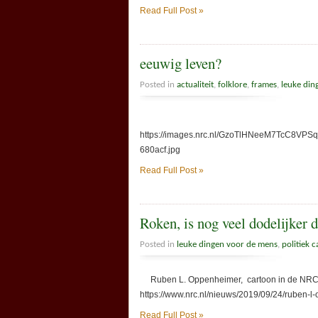
Read Full Post »
eeuwig leven?
Posted in
actualiteit
,
folklore
,
frames
,
leuke din
https://images.nrc.nl/GzoTlHNeeM7TcC8VPSq8G
680acf.jpg
Read Full Post »
Roken, is nog veel dodelijker d
Posted in
leuke dingen voor de mens
,
politiek 
Ruben L. Oppenheimer, cartoon in de NRC 
https://www.nrc.nl/nieuws/2019/09/24/rube
Read Full Post »