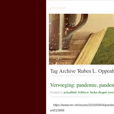
jerry mager
Tag Archive 'Ruben L. Oppen
Vervoeging: pandemie, pand
Posted in
actualiteit
,
folklore
,
leuke dingen voo
https://www.nrc.nl/nieuws/2020/09/04/pand
a4010898