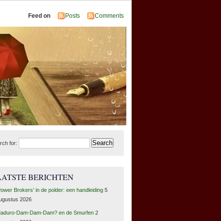
Feed on
Posts
Comments
rch for:
AATSTE BERICHTEN
Power Brokers’ in de polder: een handleiding
5
ugustus 2026
aduro-Dam-Dam-Dam? en de Smurfen
2