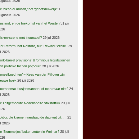
ugustus 2026
e ‘nikah al-mut’ah,’ het ‘genotshuwelijk’
1
ugustus 2026
usland, en de toekomst van het Westen
31 juli
026
is-en-scene met incunabel?
29 juli 2026
Not Reform, not Restore, but: Rewind Britain! ‘
29
uli 2026
s/gn4/stripped/data60285599-
pork-barrel provisions’ & ‘omnibus legislation’ en
en politieke faction potpourri
28 juli 2026
Toneelknechten’ – Kees van der Pijl over zijn
ieuwe boek
26 juli 2026
oemeense klusjesmannen, of toch maar niet?
24
uli 2026
e zelfgemaakte Nederlandse stikstoffuik
23 juli
026
olitici, die kramen vandaag de dag wat uit…..
21
uli 2026
e ‘Blommetjes’ buiten zetten in Weimar?
20 juli
026