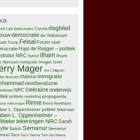
AGS
dagblad
xit
Corona
Café Weltschmerz
rouw
democratie
de Volkskrant
Feisal
Forum voor
nald Trump
Hajo de Reijger – politiek
mocratie
Ilham
lustrator NRC
Ilham
humor
n Ittersum
Imogen Izem
immigratie
erry Mager
Jos Collignon -
massa-immigratie
tiek illustrator
ohammad
neoliberalisme
Oekraïne
onderwijs
NRC
pnieuws
itiek
propaganda
politieke marketing
Rinne
isme
referendum
Rinne Reefmans
ben L. Oppenheimer politiek tekenaar
ben L. Oppenheimer –
litieke tekeningen NRC
Sarah
Semanur
yfer
Semanur
Satish
mirel
Taco
Taco Talsma
Tom-Jan Meeus