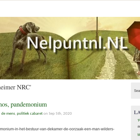
heimer NRC'
Sea
emos, pandemonium
L
r de mens
,
politiek cabaret
on Sep 5th, 2020
‘
a
emonium-in-het-bestuur-van-dekamer-de-oorzaak-een-man-wilders-
M