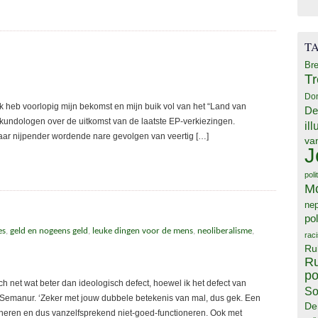
T
Bre
T
Do
 Ik heb voorlopig mijn bekomst en mijn buik vol van het “Land van
De
kundologen over de uitkomst van de laatste EP-verkiezingen.
il
 maar nijpender wordende nare gevolgen van veertig […]
va
J
poli
M
ne
pol
es
,
geld en nogeens geld
,
leuke dingen voor de mens
,
neoliberalisme
,
rac
Ru
Ru
po
och net wat beter dan ideologisch defect, hoewel ik het defect van
So
 Semanur. ‘Zeker met jouw dubbele betekenis van mal, dus gek. Een
De
ioneren en dus vanzelfsprekend niet-goed-functioneren. Ook met