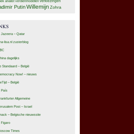
tiek analist
verdienmodellen
verkiezingen
Willemijn
adimir Putin
Zohra
INKS
l Jazeera – Qatar
na-lisa.nl zusterblog
BC
hina dagelijks
e Standaard – België
emocracy Now! – nieuws
eTijd – België
l País
rankfurter Allgemeine
erusalem Post – Israel
nack – Belgische nieuwssite
e Figaro
oscow Times