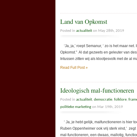
Land van Opkomst
Posted in
actualiteit
on May 28th, 2019
‘Ja, ja,’ roept Semanur, ‘ zo is het maar net.
Opkomst.” Al dat gezwets en geleuter van des
Intussen zitten wij als klootjesvolk met de al
Read Full Post »
Ideologisch mal-functioneren
Posted in
actualiteit
,
democratie
,
folklore
,
fram
politieke marketing
on Mar 19th, 2019
‘ Ja, je hebt gelijk, malfunctioneren is hier t
Ruben Oppenheimer ook vrij sterk vind,’ zegt
mal-functioneren, een dwaas, mallotig, funct