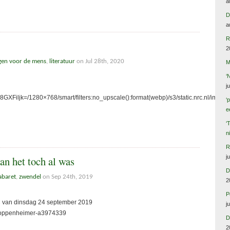
a
D
a
R
2
gen voor de mens
,
literatuur
on Jul 28th, 2020
M
‘
j
XFiljk=/1280×768/smart/filters:no_upscale():format(webp)/s3/static.nrc.nl/image
‘
e
‘
n
R
j
an het toch al was
D
cabaret
,
zwendel
on Sep 24th, 2019
2
P
van dinsdag 24 september 2019
j
n-l-oppenheimer-a3974339
D
2