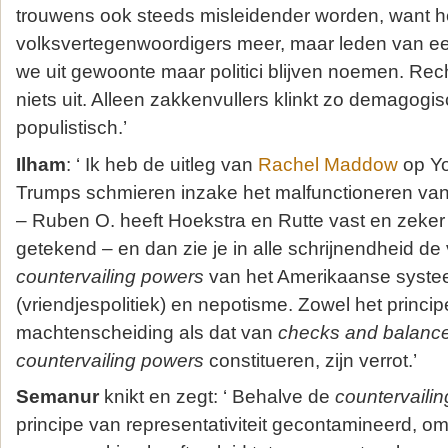
trouwens ook steeds misleidender worden, want he
volksvertegenwoordigers meer, maar leden van e
we uit gewoonte maar politici blijven noemen. Rech
niets uit. Alleen zakkenvullers klinkt zo demagogis
populistisch.’
Ilham
: ‘ Ik heb de uitleg van
Rachel Maddow
op Yo
Trumps schmieren inzake het malfunctioneren va
– Ruben O. heeft Hoekstra en Rutte vast en zeker
getekend – en dan zie je in alle schrijnendheid de
countervailing powers
van het Amerikaanse syst
(vriendjespolitiek) en nepotisme. Zowel het princi
machtenscheiding als dat van
checks and balanc
countervailing powers
constitueren, zijn verrot.’
Semanur
knikt en zegt: ‘ Behalve de
countervaili
principe van representativiteit gecontamineerd, om