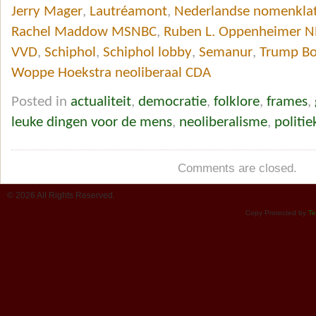
Jerry Mager
,
Lautréamont
,
Nederlandse nomenkla
Rachel Maddow MSNBC
,
Ruben L. Oppenheimer 
VVD
,
Schiphol
,
Schiphol lobby
,
Semanur
,
Trump Bo
Woppe Hoekstra neoliberaal CDA
Posted in
actualiteit
,
democratie
,
folklore
,
frames
,
leuke dingen voor de mens
,
neoliberalisme
,
politi
Comments are closed.
© 2026 All Rights Reserved.
Copy Protected by
Te