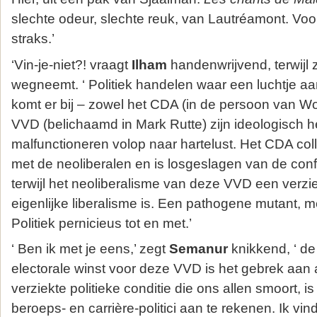
slechte odeur, slechte reuk, van Lautréamont. Voo
straks.’
‘Vin-je-niet?! vraagt
Ilham
handenwrijvend, terwijl 
wegneemt. ‘ Politiek handelen waar een luchtje aan
komt er bij – zowel het CDA (in de persoon van W
VVD (belichaamd in Mark Rutte) zijn ideologisch he
malfunctioneren volop naar hartelust. Het CDA colla
met de neoliberalen en is losgeslagen van de con
terwijl het neoliberalisme van deze VVD een verzi
eigenlijke liberalisme is. Een pathogene mutant, m
Politiek pernicieus tot en met.’
‘ Ben ik met je eens,’ zegt
Semanur
knikkend, ‘ d
electorale winst voor deze VVD is het gebrek aan 
verziekte politieke conditie die ons allen smoort, is
beroeps- en carrière-politici aan te rekenen. Ik vin