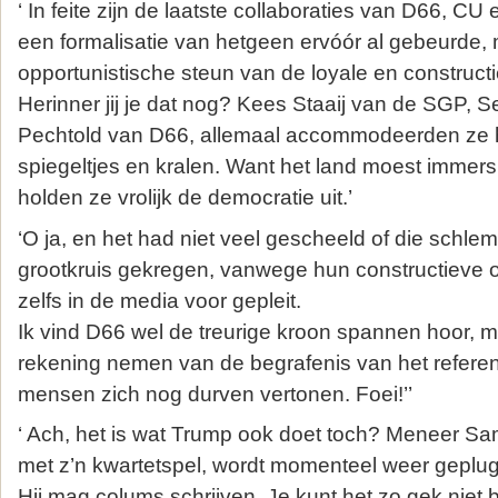
‘ In feite zijn de laatste collaboraties van D66, C
een formalisatie van hetgeen ervóór al gebeurde, 
opportunistische steun van de loyale en constructi
Herinner jij je dat nog? Kees Staaij van de SGP, 
Pechtold van D66, allemaal accommodeerden ze h
spiegeltjes en kralen. Want het land moest immer
holden ze vrolijk de democratie uit.’
‘O ja, en het had niet veel gescheeld of die schle
grootkruis gekregen, vanwege hun constructieve 
zelfs in de media voor gepleit.
Ik vind D66 wel de treurige kroon spannen hoor, me
rekening nemen van de begrafenis van het referen
mensen zich nog durven vertonen. Foei!’’
‘ Ach, het is wat Trump ook doet toch? Meneer 
met z’n kwartetspel, wordt momenteel weer geplug
Hij mag colums schrijven. Je kunt het zo gek niet