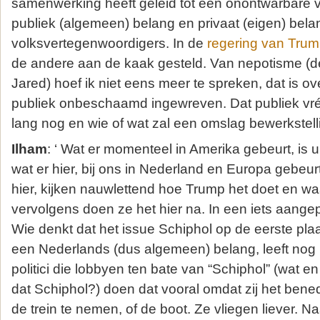
samenwerking heeft geleid tot een onontwarbare v
publiek (algemeen) belang en privaat (eigen) bel
volksvertegenwoordigers. In de
regering van Tru
de andere aan de kaak gesteld. Van nepotisme (
Jared) hoef ik niet eens meer te spreken, dat is ov
publiek onbeschaamd ingewreven. Dat publiek vré
lang nog en wie of wat zal een omslag bewerkstell
Ilham
: ‘ Wat er momenteel in Amerika gebeurt, is uit
wat er hier, bij ons in Nederland en Europa gebeur
hier, kijken nauwlettend hoe Trump het doet en w
vervolgens doen ze het hier na. In een iets aange
Wie denkt dat het issue Schiphol op de eerste pla
een Nederlands (dus algemeen) belang, leeft nog
politici die lobbyen ten bate van “Schiphol” (wat en 
dat Schiphol?) doen dat vooral omdat zij het ben
de trein te nemen, of de boot. Ze vliegen liever. N