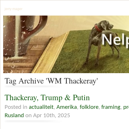
jerry mager
Tag Archive 'WM Thackeray'
Thackeray, Trump & Putin
Posted in
actualiteit
,
Amerika
,
folklore
,
framing
,
p
Rusland
on Apr 10th, 2025