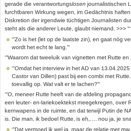
gerade die verantwortungs
losen
journalistischen L
furchtbaren Wirkung wegen, im Gedächtnis haften.
Diskretion der irgendwie tüchtigen Journalisten du
steht als die anderer Leute, glaubt niemand. >>> “‘
‘”Zo is het (let op de laatste zin), en gaat nóg 
wordt het echt te lang.”‘
‘”Waarom dat tweeluik van vignetten met Rutte en 
‘”Omdat het interview in het AD van 13.04.202
Castor van Dillen) past bij een combi met Rutte.
toevallig op. Wat valt er te lachen?”‘
‘”O, meneer Rutte heeft van de afdeling propaga
een leuter- en-lariekoektekst meegekregen, over 
kernwapens in de ruimte, en dat terwijl Putin de 
is. Die man, ik bedoel Rutte, is eh,…. nou ja, je sn
‘”Dat vermoed ik wel ja, maar de relatie met mw