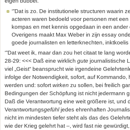
eigen bubbel.”‘
‘”Dat is zo. De institutionele structuren waarin
acteren waren bedoeld voor personen met een 
kompas en met kennis opgedaan in een ander 
Overigens maakt Max Weber in zijn essay onde
goede journalisten en letterknechten, inktkoelis
‘”Dat weet ik, maar dan zou het citaat te lang worde
28-29: <<< Daß eine wirklich
gute
journalistische 
viel „Geist“ beansprucht wie irgendeine Gelehrtenl
infolge der Notwendigkeit, sofort, auf Kommando,
werden und: sofort
wirken
zu sollen, bei freilich g
Bedingungen der Schöpfung ist nicht jedermann g
Daß die Verantwortung eine weit größere ist, und
Verantwortungs
gefühl
jedes ehrenhaften Journalis
nicht im mindesten tiefer steht als das des Gelehr
wie der Krieg gelehrt hat –, wird fast nie gewürdig