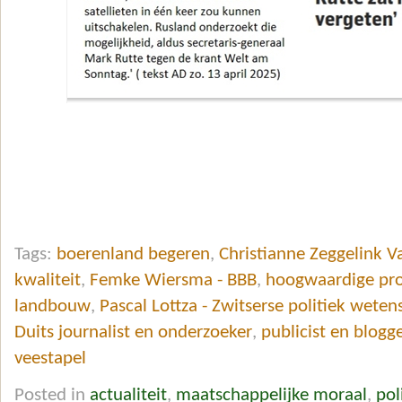
Tags:
boerenland begeren
,
Christianne Zeggelink V
kwaliteit
,
Femke Wiersma - BBB
,
hoogwaardige pr
landbouw
,
Pascal Lottza - Zwitserse politiek wete
Duits journalist en onderzoeker
,
publicist en blogg
veestapel
Posted in
actualiteit
,
maatschappelijke moraal
,
pol