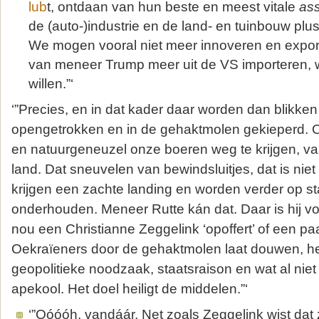
lub
t, ontdaan van hun beste en meest vitale
as
de (auto-)industrie en de land- en tuinbouw plu
We mogen vooral niet meer innoveren en expo
van meneer Trump meer uit de VS importeren, w
willen.”‘
‘”Precies, en in dat kader daar worden dan blikken 
opengetrokken en in de gehaktmolen gekieperd. 
en natuurgeneuzel onze boeren weg te krijgen, v
land. Dat sneuvelen van bewindsluitjes, dat is niet z
krijgen een zachte landing en worden verder op s
onderhouden. Meneer Rutte kán dat. Daar is hij voo
nou een Christianne Zeggelink ‘opoffert’ of een pa
Oekraïeners door de gehaktmolen laat douwen, het
geopolitieke noodzaak, staatsraison en wat al nie
apekool. Het doel heiligt de middelen.”‘
‘”Oóóóh, vandáár. Net zoals Zeggelink wist dat