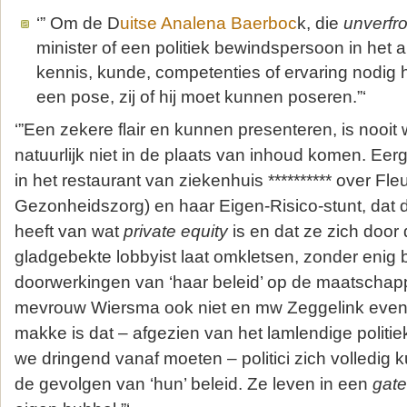
‘” Om de D
uitse Analena Baerboc
k, die
unverfr
minister of een politiek bewindspersoon in het
kennis, kunde, competenties of ervaring nodig 
een pose, zij of hij moet kunnen poseren.”‘
‘”Een zekere flair en kunnen presenteren, is nooit
natuurlijk niet in de plaats van inhoud komen. Eer
in het restaurant van ziekenhuis ********** over F
Gezonheidszorg) en haar Eigen-Risico-stunt, dat
heeft van wat
private equity
is en dat ze zich door
gladgebekte lobbyist laat omkletsen, zonder enig 
doorwerkingen van ‘haar beleid’ op de maatschappi
mevrouw Wiersma ook niet en mw Zeggelink even
makke is dat – afgezien van het lamlendige politiek
we dringend vanaf moeten – politici zich volledig
de gevolgen van ‘hun’ beleid. Ze leven in een
gat