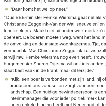
van hun (haar of zijn) riante wachtgeld te hebben g
‘”Daar komt het wel op neer.”‘
‘”Dus BBB-minister Femke Wiersma gaat net als V
Christianne Zeggelink-Van der Wal ‘sneuvelen’ en 
functie elders. Maakt niet uit onder welk merk zo
opereert. De boeren moeten weg, want het land m
de omvolking en de tristate-woonkazernes. Tja, dat 
vermoed ik. Mw. Christianne Zeggelink zet zichzelf
terwijl mw. Femke Wiersma nog even heeft. Trou
burgemeester Sharon Dijksma wil ook iets anders, 
staat best vaak in de krant, maar dit terzijde.”‘
‘”Kijk, een boer is verbonden met zijn land, hij of
produceert ons voedsel en zorgt voor een moo
landschap. Een huidige bewindspersoon is een
interimmanager die voor ieder politiek merk kan
‘geen enkele binding heeft met Nederland of de