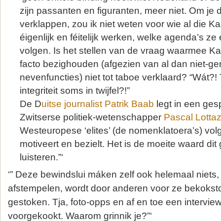
zijn passanten en figuranten, meer niet. Om je 
verklappen, zou ik niet weten voor wie al die 
éigenlijk en féitelijk werken, welke agenda’s z
volgen. Is het stellen van de vraag waarmee K
facto bezighouden (afgezien van al dan niet-g
nevenfuncties) niet tot taboe verklaard? “Wát?! T
integriteit soms in twijfel?!”
De D
uitse journalist Patrik Baab
legt in een ges
Zwitserse politiek-wetenschapper
Pascal Lotta
Westeuropese ‘elites’ (de nomenklatoera’s) volg
motiveert en bezielt. Het is de moeite waard dit 
luisteren.”‘
‘” Deze bewindslui máken zelf ook helemaal niets, 
afstempelen, wordt door anderen voor ze bekoksto
gestoken. Tja, foto-opps en af en toe een interview
voorgekookt. Waarom grinnik je?”‘