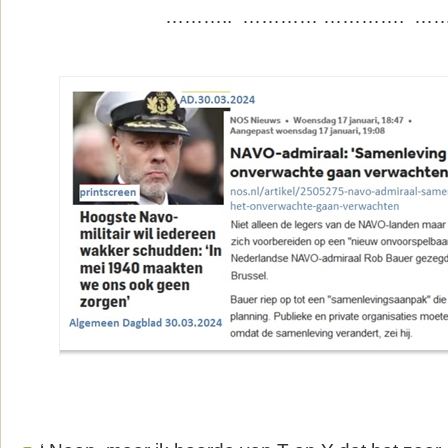
……….. ………… …………. …