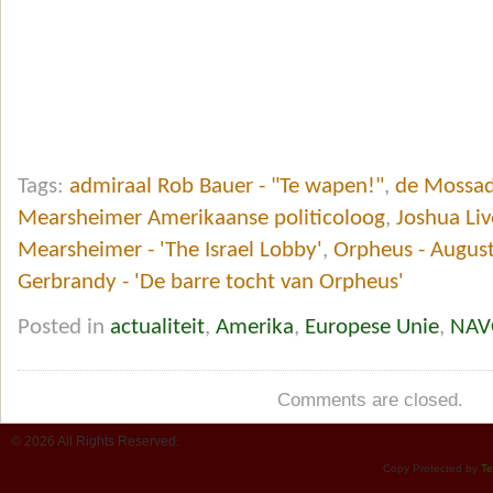
Tags:
admiraal Rob Bauer - "Te wapen!"
,
de Mossad 
Mearsheimer Amerikaanse politicoloog
,
Joshua Liv
Mearsheimer - 'The Israel Lobby'
,
Orpheus - Augus
Gerbrandy - 'De barre tocht van Orpheus'
Posted in
actualiteit
,
Amerika
,
Europese Unie
,
NAV
Comments are closed.
© 2026 All Rights Reserved.
Copy Protected by
Te