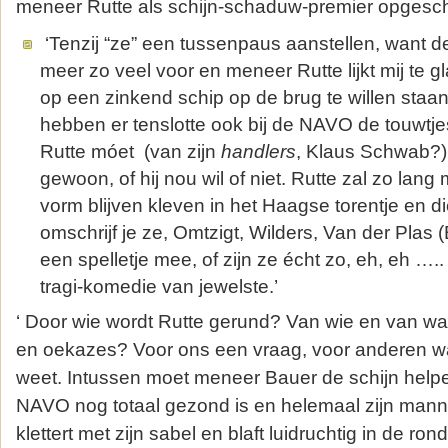
meneer Rutte als schijn-schaduw-premier opgesche
‘Tenzij “ze” een tussenpaus aanstellen, want d
meer zo veel voor en meneer Rutte lijkt mij te 
op een zinkend schip op de brug te willen sta
hebben er tenslotte ook bij de NAVO de touwtje
Rutte móet (van zijn
handlers
, Klaus Schwab?)
gewoon, of hij nou wil of niet. Rutte zal zo lang 
vorm blijven kleven in het Haagse torentje en d
omschrijf je ze, Omtzigt, Wilders, Van der Plas 
een spelletje mee, of zijn ze écht zo, eh, eh …..
tragi-komedie van jewelste.’
‘ Door wie wordt Rutte gerund? Van wie en van waar 
en oekazes? Voor ons een vraag, voor anderen waa
weet. Intussen moet meneer Bauer de schijn help
NAVO nog totaal gezond is en helemaal zijn mann
klettert met zijn sabel en blaft luidruchtig in de ron