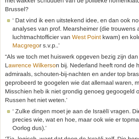
met wakker schudden van de politieke nomenklat
Brussel?
‘ Dat vind ik een uitstekend idee, en dan ook no
analyses van prof. Mearsheimer (die trouwens 
luchtmachtofficier van
West Point
kwam) en kol
Macgrego
r s.v.p..’
“Als we toch met huiswerk opgeven bezig zijn dan 
L
awrence Wilkerso
n bij. Nederland heeft rond de
admiraals, schouten-bij-nachten en ander top bras
geprobeerd te googelen wie dat allemaal waren, ma
Misschien heb ik niet grondig genoeg gegoogeld 
Russen het niet weten.’
‘ Zulke dingen moet je aan de Israëlï vragen. Di
precies wie, wat en hoe, maar ook wie er topman
Oorlog dus).’
‘Tja, logisch, want dat doen de Israëli zelf. Die 