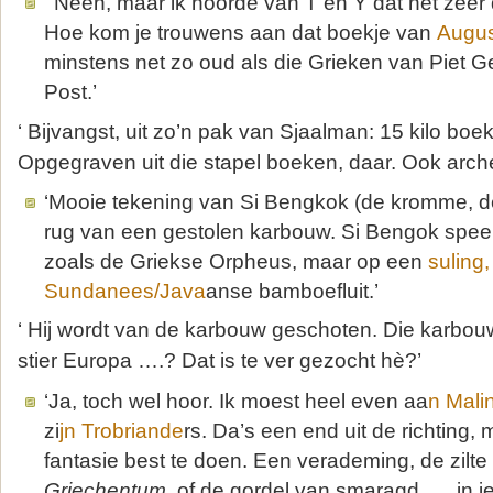
‘ Neen, maar ik hoorde van T en Y dat het zeer
Hoe kom je trouwens aan dat boekje van
Augus
minstens net zo oud als die Grieken van Piet 
Post.’
‘ Bijvangst, uit zo’n pak van Sjaalman: 15 kilo boek 
Opgegraven uit die stapel boeken, daar. Ook arche
‘Mooie tekening van Si Bengkok (de kromme, 
rug van een gestolen karbouw. Si Bengok speel
zoals de Griekse Orpheus, maar op een
suling
Sundanees/Java
anse bamboefluit.’
‘ Hij wordt van de karbouw geschoten. Die karbouw 
stier Europa ….? Dat is te ver gezocht hè?’
‘Ja, toch wel hoor. Ik moest heel even aa
n Mali
zi
jn Trobriande
rs. Da’s een end uit de richting,
fantasie best te doen. Een verademing, de zilte
Griechentum
, of de gordel van smaragd …. in i