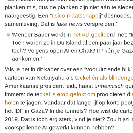
planken mis, dus de planken zijn niet áán te slepen.
naargeestig. Een “
risico-maatschappi
j” desnoods,
samenleving. Dat is
fake news
verspreiden.’
‘Meneer Bauer wordt in h
et AD gecite
erd met: “
Toen waren ze in Duitsland al een paar jaar bez
toch? Volgens open AI en ChatGTP kón je Gaza
aankomen.’
‘Als je het in dit kader over een “vooruitziende blik
cartoon van Netanyahu als t
eckel én als blindeng
Amerikaanse president leidt, haast
unheimisch
qu
Immers: de te
ckel is erop gefokt om
prooidieren di
ho
len te jagen. Vandaar dat lange lijf op korte p
het IDF in Gaza? In die tunnels? Hoe wist de cartoo
2019. Dat is toch erg sterk, vind je niet? Zou hij/zij
voorspellende AI gewerkt kunnen hebben?’