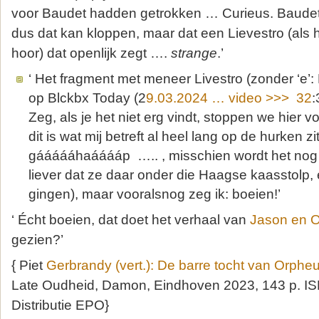
voor Baudet hadden getrokken … Curieus. Baudet i
dus dat kan kloppen, maar dat een Lievestro (als h
hoor) dat openlijk zegt ….
strange
.’
‘ Het fragment met meneer Livestro (zonder ‘e’: 
op Blckbx Today (2
9.03.2024 … video >>> 32
:
Zeg, als je het niet erg vindt, stoppen we hier 
dit is wat mij betreft al heel lang op de hurken zi
gáááááhaááááp ….. , misschien wordt het nog
liever dat ze daar onder die Haagse kaasstolp,
gingen), maar vooralsnog zeg ik: boeien!’
‘ Écht boeien, dat doet het verhaal van
Jason en 
gezien?’
{ Piet
Gerbrandy (vert.): De barre tocht van Orphe
Late Oudheid, Damon, Eindhoven 2023, 143 p. 
Distributie EPO}