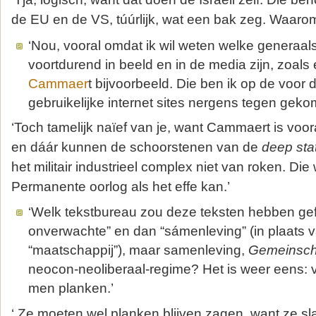
de EU en de VS, túúrlijk, wat een bak zeg. Waarom
‘Nou, vooral omdat ik wil weten welke generaal
voortdurend in beeld en in de media zijn, zoals
Cammaer
t bijvoorbeeld. Die ben ik op de voor 
gebruikelijke internet sites nergens tegen geko
‘Toch tamelijk naïef van je, want Cammaert is voo
en dáár kunnen de schoorstenen van de
deep sta
het militair industrieel complex niet van roken. D
Permanente oorlog als het effe kan.’
‘Welk tekstbureau zou deze teksten hebben gef
onverwachte” en dan “sámenleving” (in plaats
“maatschappij”), maar samenleving,
Gemeinsch
neocon-neoliberaal-regime? Het is weer eens: 
men planken.’
‘ Ze moeten wel planken blijven zagen, want ze s