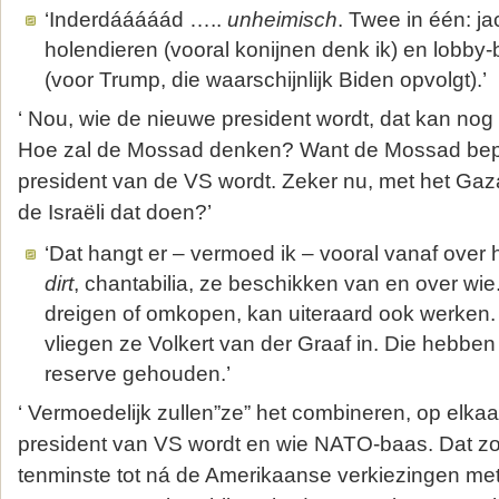
‘Inderdááááád …..
unheimisch
. Twee in één: j
holendieren (vooral konijnen denk ik) en lobby
(voor Trump, die waarschijnlijk Biden opvolgt).’
‘ Nou, wie de nieuwe president wordt, dat kan no
Hoe zal de Mossad denken? Want de Mossad bepaal
president van de VS wordt. Zeker nu, met het Ga
de Israëli dat doen?’
‘Dat hangt er – vermoed ik – vooral vanaf over
dirt
, chantabilia, ze beschikken van en over w
dreigen of omkopen, kan uiteraard ook werken. I
vliegen ze Volkert van der Graaf in. Die hebben 
reserve gehouden.’
‘ Vermoedelijk zullen”ze” het combineren, op elka
president van VS wordt en wie NATO-baas. Dat zou
tenminste tot ná de Amerikaanse verkiezingen me