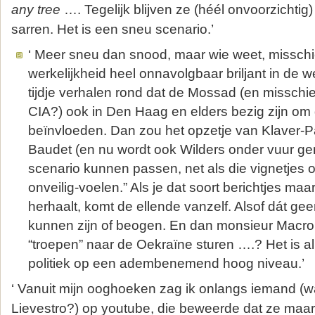
any tree
…. Tegelijk blijven ze (héél onvoorzichtig
sarren. Het is een sneu scenario.’
‘ Meer sneu dan snood, maar wie weet, misschie
werkelijkheid heel onnavolgbaar briljant in de w
tijdje verhalen rond dat de Mossad (en misschi
CIA?) ook in Den Haag en elders bezig zijn om d
beïnvloeden. Dan zou het opzetje van Klaver-Pa
Baudet (en nu wordt ook Wilders onder vuur ge
scenario kunnen passen, net als die vignetjes o
onveilig-voelen.” Als je dat soort berichtjes ma
herhaalt, komt de ellende vanzelf. Alsof dát gee
kunnen zijn of beogen. En dan monsieur Macron
“troepen” naar de Oekraïne sturen ….? Het is al
politiek op een adembenemend hoog niveau.’
‘ Vanuit mijn ooghoeken zag ik onlangs iemand (
Lievestro?) op youtube, die beweerde dat ze maar