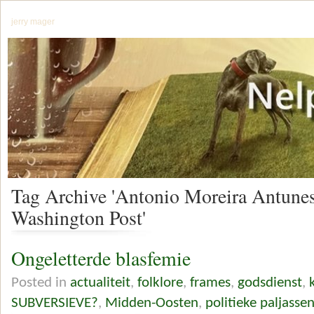
jerry mager
Tag Archive 'Antonio Moreira Antunes
Washington Post'
Ongeletterde blasfemie
Posted in
actualiteit
,
folklore
,
frames
,
godsdienst
,
SUBVERSIEVE?
,
Midden-Oosten
,
politieke paljasse