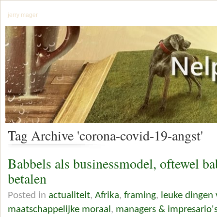
jerry mager
Tag Archive 'corona-covid-19-angst'
Babbels als businessmodel, oftewel ba
betalen
Posted in
actualiteit
,
Afrika
,
framing
,
leuke dingen
maatschappelijke moraal
,
managers & impresario'